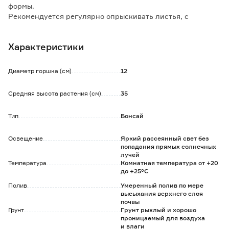
формы.
Рекомендуется регулярно опрыскивать листья, с
минимальным попаданием воды на ствол.
Периодически необходимо протирать листья от пыли
Характеристики
влажной губкой, а также устраивать теплый душ.
Фикус не любит резкие перепады температур и
сквозняки.
Диаметр горшка (см)
12
Регулярная обрезка помогает сформировать пышную
крону. Весной побеги укорачивают, оставляя на каждом
Средняя высота растения (см)
35
по четыре листа.
Удобрять в период вегетации с марта по сентябрь 1 раз в
Тип
Бонсай
2 недели.
Освещение
Яркий рассеянный свет без
попадания прямых солнечных
лучей
Температура
Комнатная температура от +20
до +25°C
Полив
Умеренный полив по мере
высыхания верхнего слоя
почвы
Грунт
Грунт рыхлый и хорошо
проницаемый для воздуха
и влаги