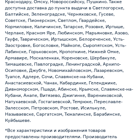
Краснодару, Омску, Новороссийску, Пушкино. Также
доступна доставка до пункта выдачи в Светлогорске,
Балтийске, Зеленоградске, Черняховске, Гусеве,
Советске, Пионерском, Светлом, Гвардейске,
Кормиловке, Каличинске, Татарске, Розовке, Иртыше,
Черлаке, Красном Яре, Любинском, Марьяновке, Азово,
Гауфе, Таврическом, Иртышском, Белореченске, Усть-
Заостровке, Богословке, Майкопе, Сыропятском, Усть-
Лабинске, Горьковском, Кропоткине, Нижней Омке,
Армавире, Москаленках, Кореновске, Шербакуле,
Тимашевске, Павлоградке, Ленинградской, Архипо-
Осиповке, Джубге, Новомихайловском, Лазаревском,
Туапсе, Адлере, Сочи, Славянске-на-Кубани,
Анастасиевской, Чанах, Кабардинке, Геленджике,
Дивноморском, Пшаде, Абинске, Крымске, Славянске-на-
Кубани, Анапе, Витязево, Джигинке, Варениковской,
Натухаевской, Гостагаевской, Темрюке, Переславле-
Залесском, Петровском, Ростове, Исилькуле,
Называевске, Саргатском, Тюкалинске, Барабинске,
Куйбышеве.
*Все характеристики и изображения товаров
предоставлены производителями. Производитель