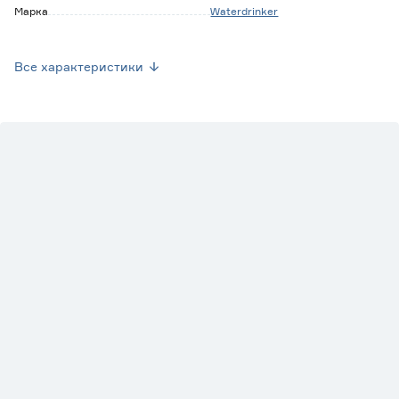
Марка
Waterdrinker
Страна производства
Нидерланды
Все характеристики
Вес брутто (кг)
0