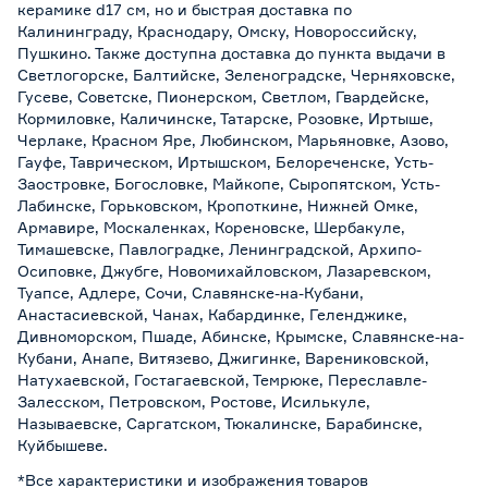
керамике d17 см, но и быстрая доставка по
Калининграду, Краснодару, Омску, Новороссийску,
Пушкино. Также доступна доставка до пункта выдачи в
Светлогорске, Балтийске, Зеленоградске, Черняховске,
Гусеве, Советске, Пионерском, Светлом, Гвардейске,
Кормиловке, Каличинске, Татарске, Розовке, Иртыше,
Черлаке, Красном Яре, Любинском, Марьяновке, Азово,
Гауфе, Таврическом, Иртышском, Белореченске, Усть-
Заостровке, Богословке, Майкопе, Сыропятском, Усть-
Лабинске, Горьковском, Кропоткине, Нижней Омке,
Армавире, Москаленках, Кореновске, Шербакуле,
Тимашевске, Павлоградке, Ленинградской, Архипо-
Осиповке, Джубге, Новомихайловском, Лазаревском,
Туапсе, Адлере, Сочи, Славянске-на-Кубани,
Анастасиевской, Чанах, Кабардинке, Геленджике,
Дивноморском, Пшаде, Абинске, Крымске, Славянске-на-
Кубани, Анапе, Витязево, Джигинке, Варениковской,
Натухаевской, Гостагаевской, Темрюке, Переславле-
Залесском, Петровском, Ростове, Исилькуле,
Называевске, Саргатском, Тюкалинске, Барабинске,
Куйбышеве.
*Все характеристики и изображения товаров