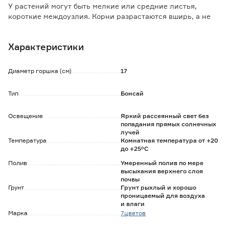
У растений могут быть мелкие или средние листья,
короткие междоузлия. Корни разрастаются вширь, а не
вглубь.
Для бонсаев обычно выбирают хвойные (можжевельник,
Характеристики
сосна, ель), листопадные (клен, сакура, азалия) и
вечнозеленые деревья (фикус Бенджамина, мирт).
Бонсай хорошо растет в полутени, следует избегать
Диаметр горшка (см)
17
попадания солнечных лучей, чтобы не вызвать ожоги на
листьях.
Тип
Бонсай
Летом растение можно выносить на улицу в защищенное
от ветра и осадков место.
Освещение
Яркий рассеянный свет без
Формирующую обрезку лучше проводить весной или
попадания прямых солнечных
осенью.
лучей
Температура
Комнатная температура от +20
Товар продается в ассортименте.
до +25°C
Цвет и форма горшка могут отличаться от фото.
Полив
Умеренный полив по мере
высыхания верхнего слоя
почвы
Грунт
Грунт рыхлый и хорошо
проницаемый для воздуха
и влаги
Марка
7цветов