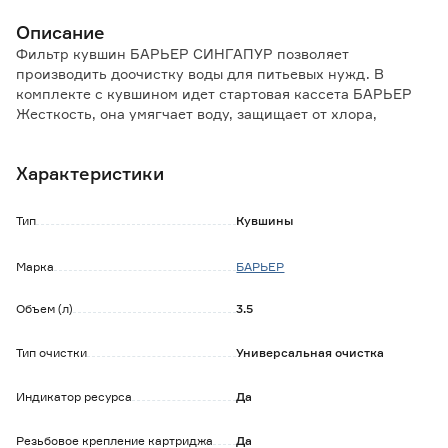
Описание
Фильтр кувшин БАРЬЕР СИНГАПУР позволяет
производить доочистку воды для питьевых нужд. В
комплекте с кувшином идет стартовая кассета БАРЬЕР
Жесткость, она умягчает воду, защищает от хлора,
тяжелых металлов и других вредных примесей. Ресурс
картриджа 350 л.
Характеристики
Особенности и преимущества:
- встроенный электронный индикатор степени износа
Тип
Кувшины
картриджа Опти-Лайт;
- конструкция воронки позволяет наливать воду не
Марка
БАРЬЕР
дожидаясь окончания фильтрации;
- откидная секция Easy-Fill для наполнения кувшина не
Объем (л)
3.5
снимая крышки;
- кувшин можно мыть в посудомоечной машине, за
исключением крышки с индикатором;
Тип очистки
Универсальная очистка
- совместим со всеми кассетами БАРЬЕР для фильтр-
кувшинов.
Индикатор ресурса
Да
Обратите внимание:
Резьбовое крепление картриджа
Да