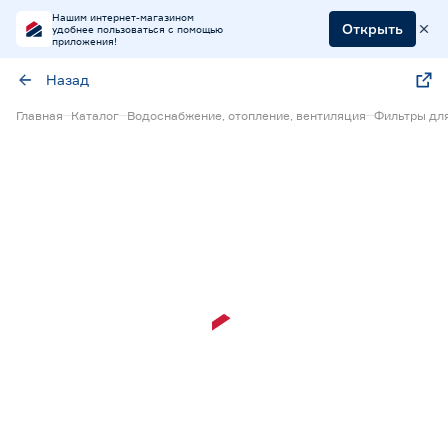
Нашим интернет-магазином
Открыть
удобнее пользоваться с помощью
приложения!
Назад
Главная
Каталог
Водоснабжение, отопление, вентиляция
Фильтры дл