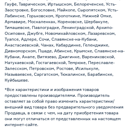
Гауфе, Таврическом, Иртышском, Белореченске, Усть-
Заостровке, Богословке, Майкопе, Сыропятском, Усть-
Лабинске, Горьковском, Кропоткине, Нижней Омке,
Армавире, Москаленках, Кореновске, Шербакуле,
Тимашевске, Павлоградке, Ленинградской, Архипо-
Осиповке, Джубге, Новомихайловском, Лазаревском,
Туапсе, Адлере, Сочи, Славянске-на-Кубани,
Анастасиевской, Чанах, Кабардинке, Геленджике,
Дивноморском, Пшаде, Абинске, Крымске, Славянске-на-
Кубани, Анапе, Витязево, Джигинке, Варениковской,
Натухаевской, Гостагаевской, Темрюке, Переславле-
Залесском, Петровском, Ростове, Исилькуле,
Называевске, Саргатском, Тюкалинске, Барабинске,
Куйбышеве.
*Все характеристики и изображения товаров
предоставлены производителями. Производитель
оставляет за собой право изменить характеристики/
внешний вид товара без предварительного уведомления
Продавца, в связи с чем, на дату приобретения товара
они могут отличаться от представленных на настоящем
интернет-сайте.