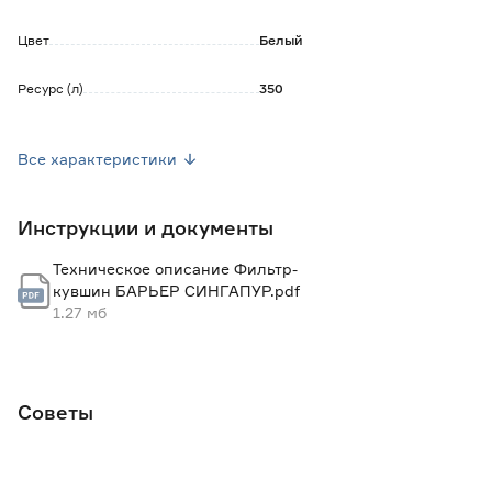
Ресурс картриджа зависит от качества исходной воды.
Цвет
Белый
Ресурс (л)
350
Страна производства
Россия
Все характеристики
Вес брутто (кг)
0.835
Инструкции и документы
Техническое описание Фильтр-
кувшин БАРЬЕР СИНГАПУР.pdf
1.27 мб
Советы