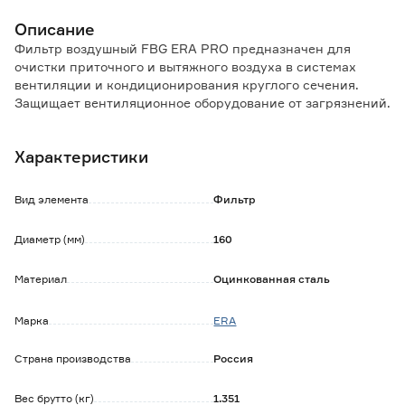
Описание
Фильтр воздушный FBG ERA PRO предназначен для
очистки приточного и вытяжного воздуха в системах
вентиляции и кондиционирования круглого сечения.
Защищает вентиляционное оборудование от загрязнений.
Минимизирует загрязнение стен и потолков около
воздухораспределительных устройств. Также
Характеристики
применяется в качестве первой ступени очистки перед
более эффективными фильтрами.
Оснащен сменным фильтрующим элементом класса
Вид элемента
Фильтр
очистки G4, который улавливает крупные частицы
размером более 0,4 мкм.
Диаметр (мм)
160
Материал
Оцинкованная сталь
Марка
ERA
Страна производства
Россия
Вес брутто (кг)
1.351