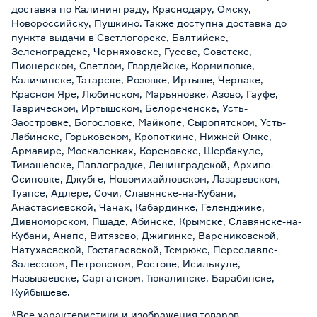
доставка по Калининграду, Краснодару, Омску,
Новороссийску, Пушкино. Также доступна доставка до
пункта выдачи в Светлогорске, Балтийске,
Зеленоградске, Черняховске, Гусеве, Советске,
Пионерском, Светлом, Гвардейске, Кормиловке,
Каличинске, Татарске, Розовке, Иртыше, Черлаке,
Красном Яре, Любинском, Марьяновке, Азово, Гауфе,
Таврическом, Иртышском, Белореченске, Усть-
Заостровке, Богословке, Майкопе, Сыропятском, Усть-
Лабинске, Горьковском, Кропоткине, Нижней Омке,
Армавире, Москаленках, Кореновске, Шербакуле,
Тимашевске, Павлоградке, Ленинградской, Архипо-
Осиповке, Джубге, Новомихайловском, Лазаревском,
Туапсе, Адлере, Сочи, Славянске-на-Кубани,
Анастасиевской, Чанах, Кабардинке, Геленджике,
Дивноморском, Пшаде, Абинске, Крымске, Славянске-на-
Кубани, Анапе, Витязево, Джигинке, Варениковской,
Натухаевской, Гостагаевской, Темрюке, Переславле-
Залесском, Петровском, Ростове, Исилькуле,
Называевске, Саргатском, Тюкалинске, Барабинске,
Куйбышеве.
*Все характеристики и изображения товаров