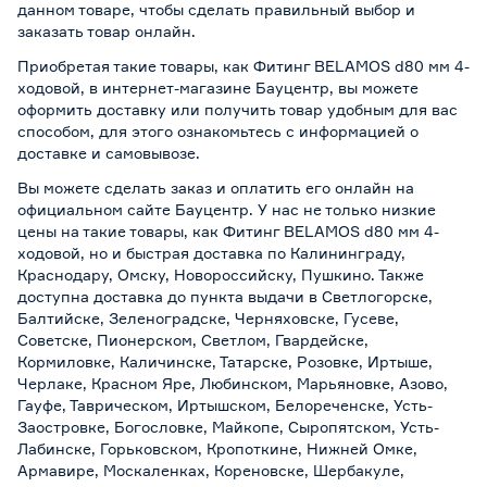
данном товаре, чтобы сделать правильный выбор и
заказать товар онлайн.
Приобретая такие товары, как Фитинг BELAMOS d80 мм 4-
ходовой, в интернет-магазине Бауцентр, вы можете
оформить доставку или получить товар удобным для вас
способом, для этого ознакомьтесь с информацией о
доставке и самовывозе
.
Вы можете сделать заказ и оплатить его онлайн на
официальном сайте Бауцентр. У нас не только низкие
цены на такие товары, как Фитинг BELAMOS d80 мм 4-
ходовой, но и быстрая доставка по Калининграду,
Краснодару, Омску, Новороссийску, Пушкино. Также
доступна доставка до пункта выдачи в Светлогорске,
Балтийске, Зеленоградске, Черняховске, Гусеве,
Советске, Пионерском, Светлом, Гвардейске,
Кормиловке, Каличинске, Татарске, Розовке, Иртыше,
Черлаке, Красном Яре, Любинском, Марьяновке, Азово,
Гауфе, Таврическом, Иртышском, Белореченске, Усть-
Заостровке, Богословке, Майкопе, Сыропятском, Усть-
Лабинске, Горьковском, Кропоткине, Нижней Омке,
Армавире, Москаленках, Кореновске, Шербакуле,