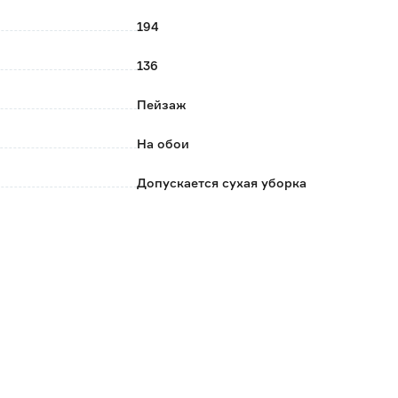
194
136
Пейзаж
На обои
Допускается сухая уборка
Твоя планета
Россия
0.5