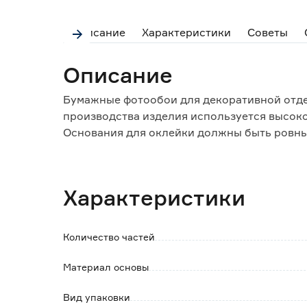
Описание
Характеристики
Советы
Описание
Бумажные фотообои для декоративной отде
производства изделия используется высоко
Основания для оклейки должны быть ровным
транспортировки и хранения изделие поме
Особенности и преимущества:
Характеристики
- точность в подгонке полос друг к другу;
- четкость печати и глубина цвета делают
- экологически чистый материал;
Количество частей
- обладают паро- и воздухопроницаемостью
Материал основы
Вид упаковки