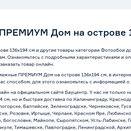
ПРЕМИУМ Дом на острове 1
 136х194 см и другие товары категории Фотообои дос
ам. Ознакомьтесь с подробными характеристиками и оп
заказать товар онлайн.
мажные ПРЕМИУМ Дом на острове 136х194 см, в интерн
вас способом, для этого ознакомьтесь с информацией о
лайн на официальном сайте Бауцентр. У нас не только н
см, но и быстрая доставка по Калининграду, Краснода
логорске, Балтийске, Зеленоградске, Черняховске, Гусе
ске, Розовке, Иртыше, Черлаке, Красном Яре, Любинском
, Богословке, Майкопе, Сыропятском, Усть-Лабинске, 
куле, Тимашевске, Павлоградке, Ленинградской, Архи