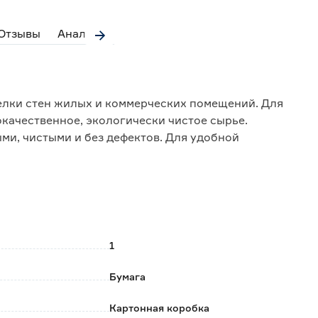
Отзывы
Аналоги
лки стен жилых и коммерческих помещений. Для
качественное, экологически чистое сырье.
и, чистыми и без дефектов. Для удобной
щено в специальную картонную коробку.
 изображение максимально реалистичным;
1
.
Бумага
Картонная коробка