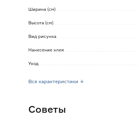
Ширина (см)
Высота (см)
Вид рисунка
Нанесение клея
Уход
Марка
Все характеристики
Страна производства
Вес брутто (кг)
Советы