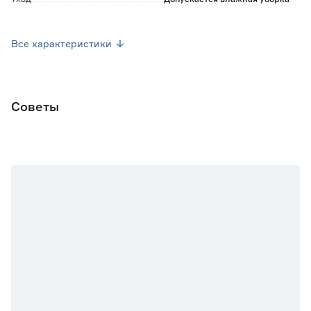
Марка
Flizetto
Все характеристики
Страна производства
Россия
Вес брутто (кг)
2.9
Советы