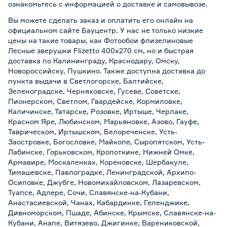
ознакомьтесь с информацией о
доставке и самовывозе
.
Вы можете сделать заказ и оплатить его онлайн на
официальном сайте Бауцентр. У нас не только низкие
цены на такие товары, как Фотообои флизелиновые
Лесные зверушки Flizetto 400х270 см, но и быстрая
доставка по Калининграду, Краснодару, Омску,
Новороссийску, Пушкино. Также доступна доставка до
пункта выдачи в Светлогорске, Балтийске,
Зеленоградске, Черняховске, Гусеве, Советске,
Пионерском, Светлом, Гвардейске, Кормиловке,
Каличинске, Татарске, Розовке, Иртыше, Черлаке,
Красном Яре, Любинском, Марьяновке, Азово, Гауфе,
Таврическом, Иртышском, Белореченске, Усть-
Заостровке, Богословке, Майкопе, Сыропятском, Усть-
Лабинске, Горьковском, Кропоткине, Нижней Омке,
Армавире, Москаленках, Кореновске, Шербакуле,
Тимашевске, Павлоградке, Ленинградской, Архипо-
Осиповке, Джубге, Новомихайловском, Лазаревском,
Туапсе, Адлере, Сочи, Славянске-на-Кубани,
Анастасиевской, Чанах, Кабардинке, Геленджике,
Дивноморском, Пшаде, Абинске, Крымске, Славянске-на-
Кубани, Анапе, Витязево, Джигинке, Варениковской,