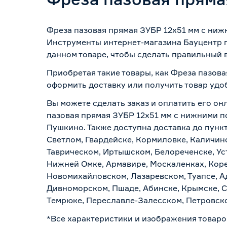
Фреза пазовая прямая ЗУБР 12x51 мм с ниж
Инструменты интернет-магазина Бауцентр п
данном товаре, чтобы сделать правильный в
Приобретая такие товары, как Фреза пазов
оформить доставку или получить товар удо
Вы можете сделать заказ и оплатить его он
пазовая прямая ЗУБР 12x51 мм с нижними п
Пушкино. Также доступна доставка до пункт
Светлом, Гвардейске, Кормиловке, Каличинс
Таврическом, Иртышском, Белореченске, Ус
Нижней Омке, Армавире, Москаленках, Коре
Новомихайловском, Лазаревском, Туапсе, Ад
Дивноморском, Пшаде, Абинске, Крымске, С
Темрюке, Переславле-Залесском, Петровско
*Все характеристики и изображения товаро