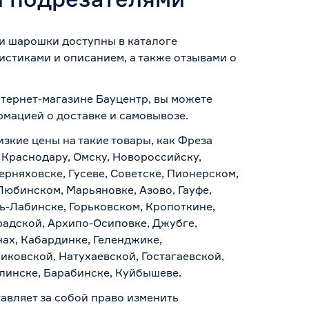
 и шарошки доступны в каталоге
стиками и описанием, а также отзывами о
нтернет-магазине Бауцентр, вы можете
ормацией о
доставке и самовывозе
.
изкие цены на такие товары, как Фреза
 Краснодару, Омску, Новороссийску,
ерняховске, Гусеве, Советске, Пионерском,
Любинском, Марьяновке, Азово, Гауфе,
ь-Лабинске, Горьковском, Кропоткине,
радской, Архипо-Осиповке, Джубге,
нах, Кабардинке, Геленджике,
иковской, Натухаевской, Гостагаевской,
алинске, Барабинске, Куйбышеве.
авляет за собой право изменить