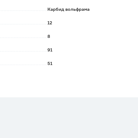
Карбид вольфрама
12
8
91
51
Цилиндрический
ЗУБР
Китай
0.18