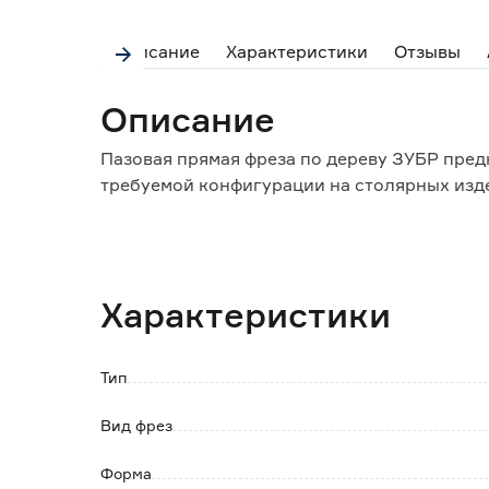
Описание
Характеристики
Отзывы
Описание
Пазовая прямая фреза по дереву ЗУБР пред
требуемой конфигурации на столярных издел
Особенности и преимущества:
- дополнительные подрезатели позволяют п
- используется на фрезерных станках и с р
Характеристики
- изготовлена из высокопрочного сплава с
обеспечивает высокую чистоту реза и длит
- поставляется в удобном пластиковом кейс
Тип
Вид фрез
Форма