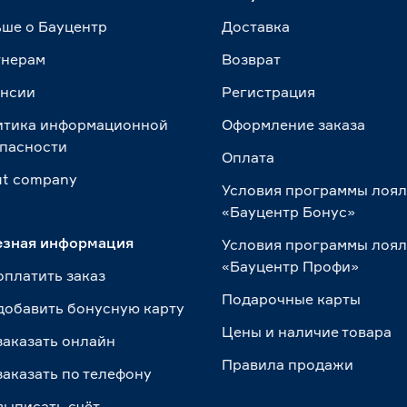
ше о Бауцентр
Доставка
тнерам
Возврат
ансии
Регистрация
итика информационной
Оформление заказа
пасности
Оплата
t сompany
Условия программы лоя
«Бауцентр Бонус»
езная информация
Условия программы лоя
«Бауцентр Профи»
оплатить заказ
Подарочные карты
добавить бонусную карту
Цены и наличие товара
заказать онлайн
Правила продажи
заказать по телефону
выписать счёт