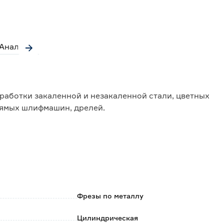
Аналоги
работки закаленной и незакаленной стали, цветных
рямых шлифмашин, дрелей.
риала, устойчивого к износу и деформациям;
т черновой до финишной чистовой обработки
ому хвостовику, обеспечивающий стабильность
Фрезы по металлу
о 35000 об./мин., совместима с различными ручными
Цилиндрическая