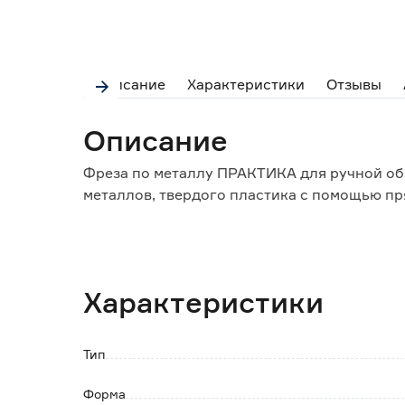
Описание
Характеристики
Отзывы
Описание
Фреза по металлу ПРАКТИКА для ручной об
металлов, твердого пластика с помощью п
Особенности и преимущества
- изготовлена из высококачественного мате
- подходит для разных видов обработки: о
Характеристики
металлических поверхностей;
- надежный зажим благодаря цилиндрическ
вращения и отсутствие люфта;
Тип
- работает на частотах вращения от 3000 д
инструментами и электроинструментами;
Форма