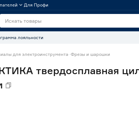
пателей
Для Профи
грамма лояльности
иалы для электроинструмента
Фрезы и шарошки
КТИКА твердосплавная ци
м