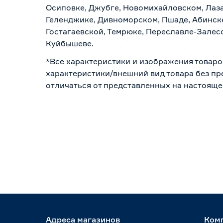
Осиповке, Джубге, Новомихайловском, Лазар
Геленджике, Дивноморском, Пшаде, Абинске
Гостагаевской, Темрюке, Переславле-Залесс
Куйбышеве.
*Все характеристики и изображения товаро
характеристики/внешний вид товара без пре
отличаться от представленных на настояще
Адреса магазинов
Ком