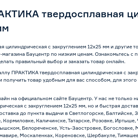
АКТИКА твердосплавная ц
мм
я цилиндрическая с закруглением 12х25 мм и другие 
-магазина Бауцентр по низким ценам. Ознакомьтесь с
делать правильный выбор и заказать товар онлайн.
таллу ПРАКТИКА твердосплавная цилиндрическая с закр
и получить товар удобным для вас способом, для этог
лайн на официальном сайте Бауцентр. У нас не только н
ческая с закруглением 12х25 мм, но и быстрая достав
ставка до пункта выдачи в Светлогорске, Балтийске, З
, Кормиловке, Каличинске, Татарске, Розовке, Иртыше,
тышском, Белореченске, Усть-Заостровке, Богословке, 
мавире, Москаленках, Кореновске, Шербакуле, Тимашев