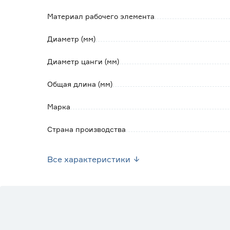
- длительный срок службы, снижение затра
качества обработки.
Материал рабочего элемента
Диаметр (мм)
Диаметр цанги (мм)
Общая длина (мм)
Марка
Страна производства
Вес брутто (кг)
Все характеристики