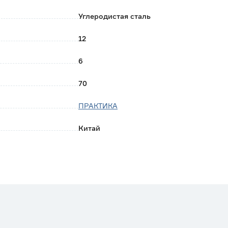
т на замену инструмента и обеспечение стабильного
Углеродистая сталь
12
6
70
ПРАКТИКА
Китай
0.057