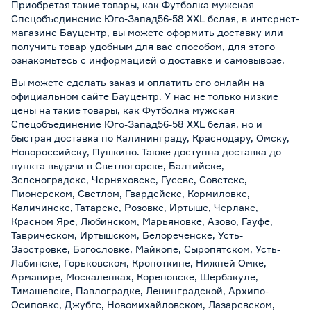
Приобретая такие товары, как Футболка мужская
Спецобъединение Юго-Запад56-58 XXL белая, в интернет-
магазине Бауцентр, вы можете оформить доставку или
получить товар удобным для вас способом, для этого
ознакомьтесь с информацией о
доставке и самовывозе
.
Вы можете сделать заказ и оплатить его онлайн на
официальном сайте Бауцентр. У нас не только низкие
цены на такие товары, как Футболка мужская
Спецобъединение Юго-Запад56-58 XXL белая, но и
быстрая доставка по Калининграду, Краснодару, Омску,
Новороссийску, Пушкино. Также доступна доставка до
пункта выдачи в Светлогорске, Балтийске,
Зеленоградске, Черняховске, Гусеве, Советске,
Пионерском, Светлом, Гвардейске, Кормиловке,
Каличинске, Татарске, Розовке, Иртыше, Черлаке,
Красном Яре, Любинском, Марьяновке, Азово, Гауфе,
Таврическом, Иртышском, Белореченске, Усть-
Заостровке, Богословке, Майкопе, Сыропятском, Усть-
Лабинске, Горьковском, Кропоткине, Нижней Омке,
Армавире, Москаленках, Кореновске, Шербакуле,
Тимашевске, Павлоградке, Ленинградской, Архипо-
Осиповке, Джубге, Новомихайловском, Лазаревском,