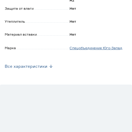
м2
Защита от влаги
Нет
Утеплитель
Нет
Материал вставки
Нет
Марка
Спецобъединение Юго-Запад
Страна производства
Россия
Все характеристики
Способ ухода
Машинная стирка 40°С
Цвет
Белый
Вес брутто (кг)
0.05