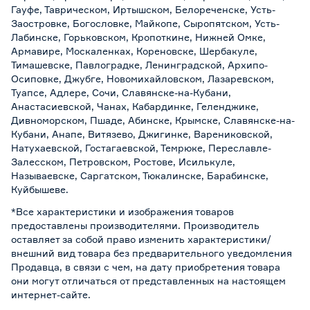
Гауфе, Таврическом, Иртышском, Белореченске, Усть-
Заостровке, Богословке, Майкопе, Сыропятском, Усть-
Лабинске, Горьковском, Кропоткине, Нижней Омке,
Армавире, Москаленках, Кореновске, Шербакуле,
Тимашевске, Павлоградке, Ленинградской, Архипо-
Осиповке, Джубге, Новомихайловском, Лазаревском,
Туапсе, Адлере, Сочи, Славянске-на-Кубани,
Анастасиевской, Чанах, Кабардинке, Геленджике,
Дивноморском, Пшаде, Абинске, Крымске, Славянске-на-
Кубани, Анапе, Витязево, Джигинке, Варениковской,
Натухаевской, Гостагаевской, Темрюке, Переславле-
Залесском, Петровском, Ростове, Исилькуле,
Называевске, Саргатском, Тюкалинске, Барабинске,
Куйбышеве.
*Все характеристики и изображения товаров
предоставлены производителями. Производитель
оставляет за собой право изменить характеристики/
внешний вид товара без предварительного уведомления
Продавца, в связи с чем, на дату приобретения товара
они могут отличаться от представленных на настоящем
интернет-сайте.