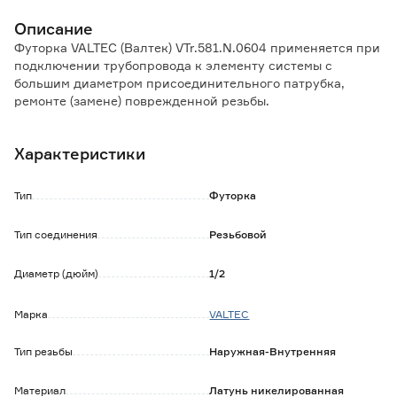
Описание
Футорка VALTEC (Валтек) VTr.581.N.0604 применяется при
подключении трубопровода к элементу системы с
большим диаметром присоединительного патрубка,
ремонте (замене) поврежденной резьбы.
Особенности:
Характеристики
Насечки на резьбе способствуют удержанию
герметизирующего материала.
Наличие шестигранного (под гаечный ключ) участка
Тип
Футорка
корпуса облегчает монтаж соединения.
Никелевое покрытие имеет малую пористость, защищает
Тип соединения
Резьбовой
изделие от вымывания цинка и появления коррозии.
Диаметр (дюйм)
1/2
Марка
VALTEC
Тип резьбы
Наружная-Внутренняя
Материал
Латунь никелированная