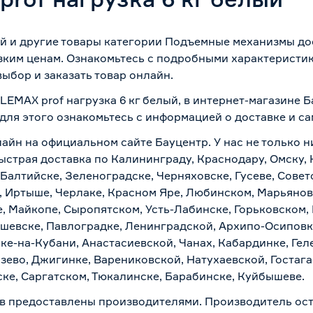
лый и другие товары категории Подъемные механизмы д
зким ценам. Ознакомьтесь с подробными характеристик
ыбор и заказать товар онлайн.
 LEMAX prof нагрузка 6 кг белый, в интернет-магазине 
 для этого ознакомьтесь с информацией о
доставке и с
айн на официальном сайте Бауцентр. У нас не только н
 быстрая доставка по Калининграду, Краснодару, Омску
 Балтийске, Зеленоградске, Черняховске, Гусеве, Совет
, Иртыше, Черлаке, Красном Яре, Любинском, Марьяновк
е, Майкопе, Сыропятском, Усть-Лабинске, Горьковском,
ашевске, Павлоградке, Ленинградской, Архипо-Осиповк
ске-на-Кубани, Анастасиевской, Чанах, Кабардинке, Ге
зево, Джигинке, Варениковской, Натухаевской, Гостаг
ске, Саргатском, Тюкалинске, Барабинске, Куйбышеве.
в предоставлены производителями. Производитель ост