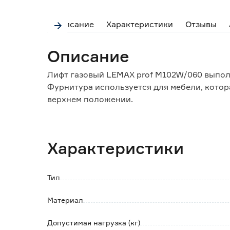
Описание
Характеристики
Отзывы
Описание
Лифт газовый LEMAX prof M102W/060 выполн
Фурнитура используется для мебели, котор
верхнем положении.
Особенности и преимущества:
- облегчает открывание створок;
Характеристики
- эстетичный вид;
- простой монтаж;
- выполняет функцию опоры (удерживает);
Тип
- индивидуальный пакет с еврослотом;
- долгий срок службы;
Материал
- нагрузка до 6 кг.
Допустимая нагрузка (кг)