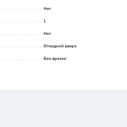
Нет
опарно на один фасад.
1
Нет
Откидной вверх
Без врезки
Белый
LEMAX prof
Китай
0.13