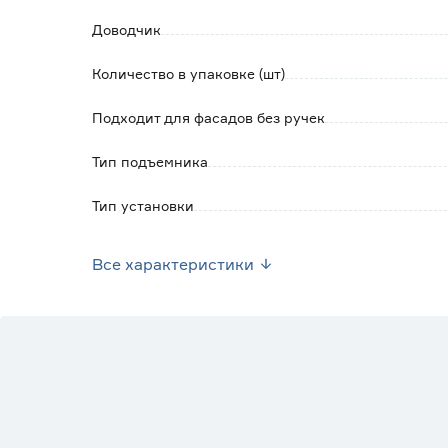
Обратите внимание:
Доводчик
Как правило амортизаторы используются п
Крепеж входит в комплект.
Количество в упаковке (шт)
Подходит для фасадов без ручек
Тип подъемника
Тип установки
Цвет
Все характеристики
Марка
Страна производства
Вес брутто (кг)