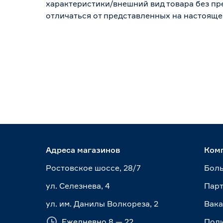
характеристики/внешний вид товара без пре
отличаться от представленных на настояще
Адреса магазинов
Ком
Ростовское шоссе, 28/7
Боль
ул. Селезнева, 4
Пар
ул. им. Данилы Волкореза, 2
Вак
Ежедневно 8 — 22
Пол