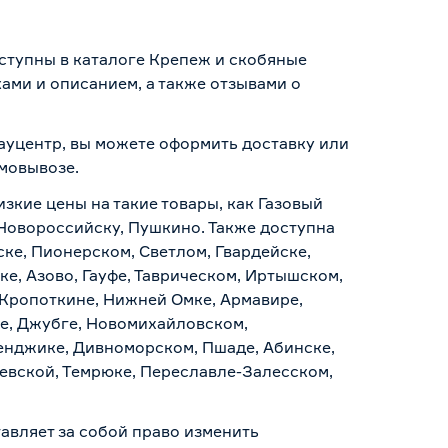
оступны в каталоге Крепеж и скобяные
ами и описанием, а также отзывами о
Бауцентр, вы можете оформить доставку или
амовывозе
.
изкие цены на такие товары, как Газовый
, Новороссийску, Пушкино. Также доступна
ске, Пионерском, Светлом, Гвардейске,
е, Азово, Гауфе, Таврическом, Иртышском,
 Кропоткине, Нижней Омке, Армавире,
е, Джубге, Новомихайловском,
ленджике, Дивноморском, Пшаде, Абинске,
аевской, Темрюке, Переславле-Залесском,
авляет за собой право изменить