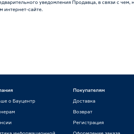
дварительного уведомления Продавца, в связи с чем, н
м интернет-сайте.
пания
Покупателям
ше о Бауцентр
Доставка
тнерам
Возврат
ансии
Регистрация
итика информационной
Оформление заказа