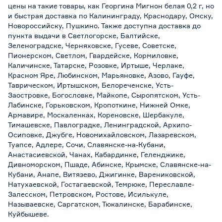
цены на такие товары, как Георгина Мигнон белая 0,2 г, но
и быстрая доставка по Калининграду, Краснодару, Омску,
Новороссийску, Пушкино. Также доступна доставка до
пункта выдачи в Светлогорске, Балтийске,
Зеленоградске, Черняховске, Гусеве, Советске,
Пионерском, Светлом, Гвардейске, Кормиловке,
Каличинске, Татарске, Розовке, Иртыше, Черлаке,
Красном Яре, Любинском, Марьяновке, Азово, Гауфе,
Таврическом, Иртышском, Белореченске, Усть-
Заостровке, Богословке, Майкопе, Сыропятском, Усть-
Лабинске, Горьковском, Кропоткине, Нижней Омке,
Армавире, Москаленках, Кореновске, Шербакуле,
Тимашевске, Павлоградке, Ленинградской, Архипо-
Осиповке, Джубге, Новомихайловском, Лазаревском,
Туапсе, Адлере, Сочи, Славянске-на-Кубани,
Анастасиевской, Чанах, Кабардинке, Геленджике,
Дивноморском, Пшаде, Абинске, Крымске, Славянске-на-
Кубани, Анапе, Витязево, Джигинке, Варениковской,
Натухаевской, Гостагаевской, Темрюке, Переславле-
Залесском, Петровском, Ростове, Исилькуле,
Называевске, Саргатском, Тюкалинске, Барабинске,
Куйбышеве.