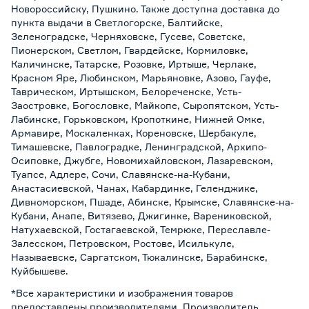
Новороссийску, Пушкино. Также доступна доставка до
пункта выдачи в Светлогорске, Балтийске,
Зеленоградске, Черняховске, Гусеве, Советске,
Пионерском, Светлом, Гвардейске, Кормиловке,
Каличинске, Татарске, Розовке, Иртыше, Черлаке,
Красном Яре, Любинском, Марьяновке, Азово, Гауфе,
Таврическом, Иртышском, Белореченске, Усть-
Заостровке, Богословке, Майкопе, Сыропятском, Усть-
Лабинске, Горьковском, Кропоткине, Нижней Омке,
Армавире, Москаленках, Кореновске, Шербакуле,
Тимашевске, Павлоградке, Ленинградской, Архипо-
Осиповке, Джубге, Новомихайловском, Лазаревском,
Туапсе, Адлере, Сочи, Славянске-на-Кубани,
Анастасиевской, Чанах, Кабардинке, Геленджике,
Дивноморском, Пшаде, Абинске, Крымске, Славянске-на-
Кубани, Анапе, Витязево, Джигинке, Варениковской,
Натухаевской, Гостагаевской, Темрюке, Переславле-
Залесском, Петровском, Ростове, Исилькуле,
Называевске, Саргатском, Тюкалинске, Барабинске,
Куйбышеве.
*Все характеристики и изображения товаров
предоставлены производителями. Производитель