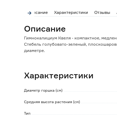
Описание
Характеристики
Отзывы
Описание
Гимнокалициум Квеля - компактное, медле
Стебель голубовато-зеленый, плоскошарови
диаметре.
Цветет в раннем возрасте и часто в течени
декоративные, белые с красным зевом, высо
Не любит резких перепадов температуры и с
Характеристики
опрыскивание не требуется.
Во время зимовки растение не пересаживаю
Диаметр горшка (см)
Средняя высота растения (см)
Тип