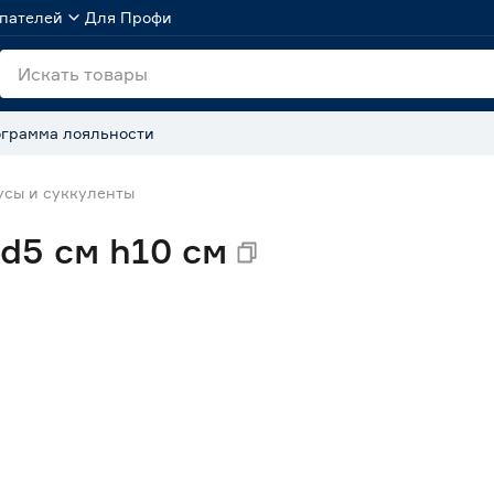
пателей
Для Профи
грамма лояльности
усы и суккуленты
d5 см h10 см