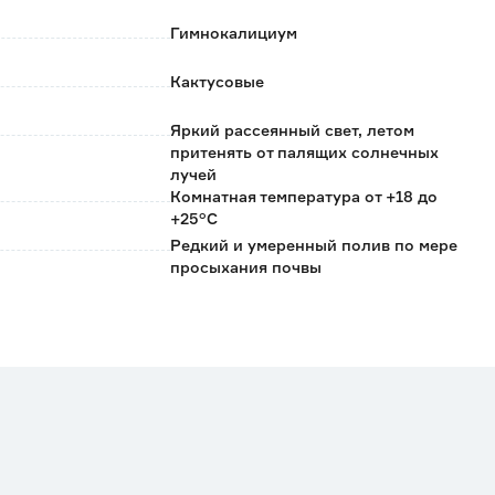
Гимнокалициум
Кактусовые
Яркий рассеянный свет, летом
притенять от палящих солнечных
лучей
Комнатная температура от +18 до
+25°C
Редкий и умеренный полив по мере
просыхания почвы
Рыхлая и воздухопроницаемая почва.
Подходит грунт для суккулентов и
кактусов
Флора Кармен
Нидерланды
0