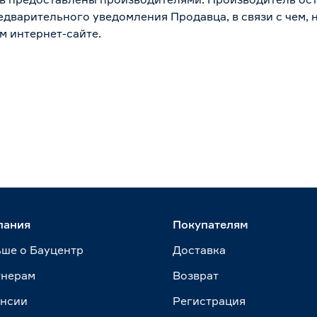
дварительного уведомления Продавца, в связи с чем, н
м интернет-сайте.
пания
Покупателям
ше о Бауцентр
Доставка
тнерам
Возврат
ансии
Регистрация