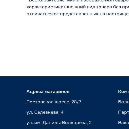
характеристики/внешний вид товара без пре
отличаться от представленных на настояще
Адреса магазинов
Ком
Ростовское шоссе, 28/7
Боль
ул. Селезнева, 4
Пар
ул. им. Данилы Волкореза, 2
Вак