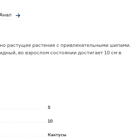
Аналоги
нно растущее растение с привлекательными шипами.
дный, во взрослом состоянии достигает 10 см в
е вегетационного периода. Цветки очень
той около 6 см.
квозняков. Легко переносит сухой воздух,
т и не удобряют.
5
10
Кактусы