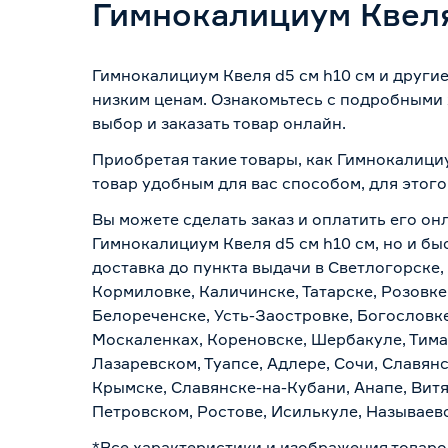
Гимнокалициум Квеля
Гимнокалициум Квеля d5 см h10 см и други
низким ценам. Ознакомьтесь с подробными 
выбор и заказать товар онлайн.
Приобретая такие товары, как Гимнокалициу
товар удобным для вас способом, для этог
Вы можете сделать заказ и оплатить его онл
Гимнокалициум Квеля d5 см h10 см, но и бы
доставка до пункта выдачи в Светлогорске,
Кормиловке, Каличинске, Татарске, Розовке
Белореченске, Усть-Заостровке, Богословк
Москаленках, Кореновске, Шербакуле, Тим
Лазаревском, Туапсе, Адлере, Сочи, Славян
Крымске, Славянске-на-Кубани, Анапе, Витя
Петровском, Ростове, Исилькуле, Называев
*Все характеристики и изображения товаро