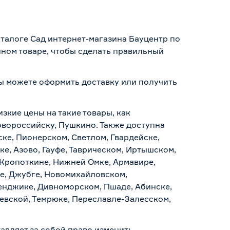
аталоге Сад интернет-магазина Бауцентр по
нном товаре, чтобы сделать правильный
вы можете оформить доставку или получить
.
изкие цены на такие товары, как
Новороссийску, Пушкино. Также доступна
ске, Пионерском, Светлом, Гвардейске,
е, Азово, Гауфе, Таврическом, Иртышском,
 Кропоткине, Нижней Омке, Армавире,
е, Джубге, Новомихайловском,
ленджике, Дивноморском, Пшаде, Абинске,
аевской, Темрюке, Переславле-Залесском,
авляет за собой право изменить