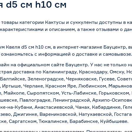
 d5 см h10 см
е товары категории Кактусы и суккуленты доступны в к
характеристиками и описанием, а также отзывами о да
м Квеля d5 см h10 см, в интернет-магазине Бауцентр, 
о ознакомьтесь с информацией о
доставке и самовывозе
айн на официальном сайте Бауцентр. У нас не только н
страя доставка по Калининграду, Краснодару, Омску, 
 Балтийске, Зеленоградске, Черняховске, Гусеве, Совет
, Иртыше, Черлаке, Красном Яре, Любинском, Марьяновк
е, Майкопе, Сыропятском, Усть-Лабинске, Горьковском,
ашевске, Павлоградке, Ленинградской, Архипо-Осиповк
ске-на-Кубани, Анастасиевской, Чанах, Кабардинке, Ге
зево, Джигинке, Варениковской, Натухаевской, Гостаг
ске, Саргатском, Тюкалинске, Барабинске, Куйбышеве.
в предоставлены производителями. Производитель ост