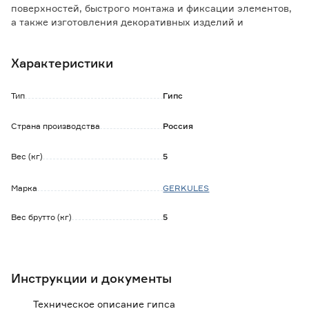
поверхностей, быстрого монтажа и фиксации элементов,
а также изготовления декоративных изделий и
строительных смесей различного назначения. Обладает
высокой итоговой прочностью, быстро отвердевает, не
Характеристики
даёт усадки. Только для внутренних работ.
Особенности и преимущества:
Тип
Гипс
- высокая прочность и отсутствие усадки;
- высокая скорость отверждения - от 6 до 30 минут;
Страна производства
Россия
- натуральный и экологичный материал.
Вес (кг)
5
Марка
GERKULES
Вес брутто (кг)
5
Инструкции и документы
Техническое описание гипса