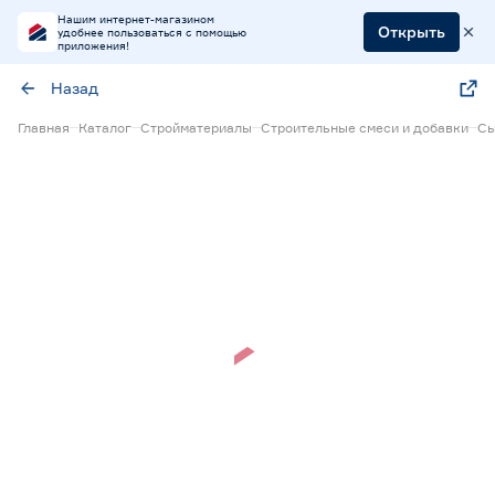
Нашим интернет-магазином
Открыть
удобнее пользоваться с помощью
приложения!
Назад
Главная
Каталог
Стройматериалы
Строительные смеси и добавки
Сы
Нет в наличии