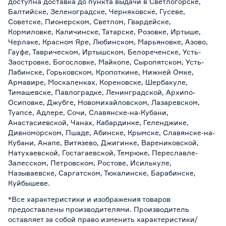
доступна доставка до пункта выдачи в Светлогорске,
Балтийске, Зеленоградске, Черняховске, Гусеве,
Советске, Пионерском, Светлом, Гвардейске,
Кормиловке, Каличинске, Татарске, Розовке, Иртыше,
Черлаке, Красном Яре, Любинском, Марьяновке, Азово,
Гауфе, Таврическом, Иртышском, Белореченске, Усть-
Заостровке, Богословке, Майкопе, Сыропятском, Усть-
Лабинске, Горьковском, Кропоткине, Нижней Омке,
Армавире, Москаленках, Кореновске, Шербакуле,
Тимашевске, Павлоградке, Ленинградской, Архипо-
Осиповке, Джубге, Новомихайловском, Лазаревском,
Туапсе, Адлере, Сочи, Славянске-на-Кубани,
Анастасиевской, Чанах, Кабардинке, Геленджике,
Дивноморском, Пшаде, Абинске, Крымске, Славянске-на-
Кубани, Анапе, Витязево, Джигинке, Варениковской,
Натухаевской, Гостагаевской, Темрюке, Переславле-
Залесском, Петровском, Ростове, Исилькуле,
Называевске, Саргатском, Тюкалинске, Барабинске,
Куйбышеве.
*Все характеристики и изображения товаров
предоставлены производителями. Производитель
оставляет за собой право изменить характеристики/