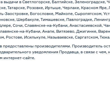
а выдачи в Светлогорске, Балтийске, Зеленоградске, Ч
ке, Татарске, Розовке, Иртыше, Черлаке, Красном Яре, 
ть-Заостровке, Богословке, Майкопе, Сыропятском, Уст
новске, Шербакуле, Тимашевске, Павлоградке, Ленинг
лере, Сочи, Славянске-на-Кубани, Анастасиевской, Ча
лавянске-на-Кубани, Анапе, Витязево, Джигинке, Варен
м, Ростове, Исилькуле, Называевске, Саргатском, Тюк
в предоставлены производителями. Производитель ост
дварительного уведомления Продавца, в связи с чем, н
м интернет-сайте.