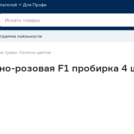
пателей
Для Профи
грамма лояльности
ые травы
Семена цветов
но-розовая F1 пробирка 4 