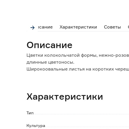
Описание
Характеристики
Советы
Описание
Цветки колокольчатой формы, нежно-розов
длинные цветоносы.
Широкоовальные листья на коротких череш
На взрослом растении образуется 10-15 кр
букета.
Во время цветения необходим обильный по
Характеристики
(опрыскивание из пульверизатора).
Глоксиния предпочитает светлые, солнечны
Идеальная температура для роста 20-25°С д
Тип
Семена на рассаду высевают поверх субстрат
Культура