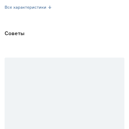
Высота растения (см)
20-35
Все характеристики
Марка
Поиск
Страна производства
Россия
Советы
Вес брутто (кг)
0.001