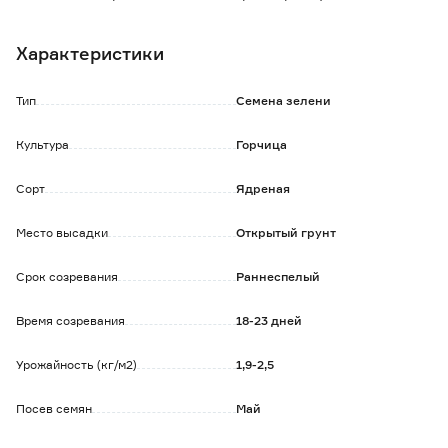
повышенным содержанием витаминов.
Используется в свежем виде в салатах.
Характеристики
Тип
Семена зелени
Культура
Горчица
Сорт
Ядреная
Место высадки
Открытый грунт
Срок созревания
Раннеспелый
Время созревания
18-23 дней
Урожайность (кг/м2)
1,9-2,5
Посев семян
Май