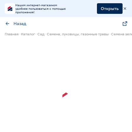
Нашим интернет-магазином
Открыть
удобнее пользоваться с помощью
приложения!
Назад
Главная
Каталог
Сад
Семена, луковицы, газонные травы
Семена зел