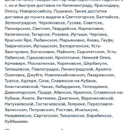
г, но и быстрая доставка по Калининграду, Краснодару,
Омску, Новороссийску, Пушкино. Также доступна
доставка до пункта выдачи в Светлогорске, Балтийске,
Зеленоградске, Черняховске, Гусеве, Советске,
Пионерском, Светлом, Гвардейске, Кормиловке,
Каличинске, Татарске, Розовке, Иртыше, Черлаке,
Красном Яре, Любинском, Марьяновке, Азово, Гауфе,
Таврическом, Иртышском, Белореченске, Усть-
Заостровке, Богословке, Майкопе, Сыропятском, Усть-
Лабинске, Горьковском, Кропоткине, Нижней Омке,
Армавире, Москаленках, Кореновске, Шербакуле,
Тимашевске, Павлоградке, Ленинградской, Архипо-
Осиповке, Джубге, Новомихайловском, Лазаревском,
Туапсе, Адлере, Сочи, Славянске-на-Кубани,
Анастасиевской, Чанах, Кабардинке, Геленджике,
Дивноморском, Пшаде, Абинске, Крымске, Славянске-на-
Кубани, Анапе, Витязево, Джигинке, Варениковской,
Натухаевской, Гостагаевской, Темрюке, Переславле-
Залесском, Петровском, Ростове, Исилькуле,
Называевске, Саргатском, Тюкалинске, Барабинске,
Куйбышеве.