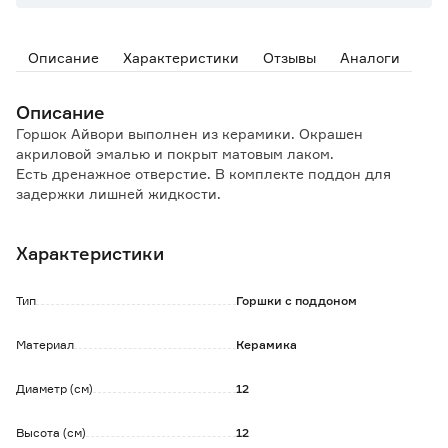
Описание
Характеристики
Отзывы
Аналоги
Описание
Горшок Айвори выполнен из керамики. Окрашен
акриловой эмалью и покрыт матовым лаком.
Есть дренажное отверстие. В комплекте поддон для
задержки лишней жидкости.
Не рекомендуется использовать при низких
температурах, так как декоративный слой может
Характеристики
треснуть.
Предназначен для посадки цветов и растений.
Тип
Горшки с поддоном
Материал
Керамика
Диаметр (см)
12
Высота (см)
12