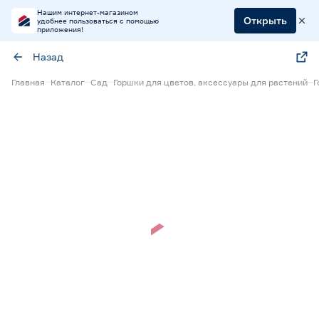
Нашим интернет-магазином
Открыть
удобнее пользоваться с помощью
приложения!
Назад
Главная
Каталог
Сад
Горшки для цветов, аксессуары для растений
Г