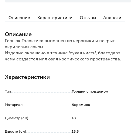
Описание
Характеристики
Отзывы
Аналоги
Описание
Горшок Галактика выполнен из керамики и покрыт
акриловым лаком.
Изделие окрашено в технике 'сухая кисть', благодаря
чему создается иллюзия космического пространства.
Есть дренажное отверстие. В комплекте поддон для
задержки лишней жидкости.
Характеристики
Не рекомендуется использовать при низких
температурах, так как декоративный слой может
треснуть.
Тип
Горшки с поддоном
Предназначен для посадки цветов и растений.
Материал
Керамика
Диаметр (см)
18
Высота (см)
15.5