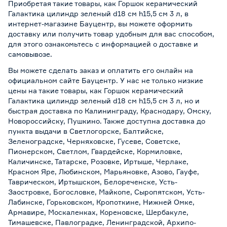
Приобретая такие товары, как Горшок керамический
Галактика цилиндр зеленый d18 см h15,5 см 3 л, в
интернет-магазине Бауцентр, вы можете оформить
доставку или получить товар удобным для вас способом,
для этого ознакомьтесь с информацией о
доставке и
самовывозе
.
Вы можете сделать заказ и оплатить его онлайн на
официальном сайте Бауцентр. У нас не только низкие
цены на такие товары, как Горшок керамический
Галактика цилиндр зеленый d18 см h15,5 см 3 л, но и
быстрая доставка по Калининграду, Краснодару, Омску,
Новороссийску, Пушкино. Также доступна доставка до
пункта выдачи в Светлогорске, Балтийске,
Зеленоградске, Черняховске, Гусеве, Советске,
Пионерском, Светлом, Гвардейске, Кормиловке,
Каличинске, Татарске, Розовке, Иртыше, Черлаке,
Красном Яре, Любинском, Марьяновке, Азово, Гауфе,
Таврическом, Иртышском, Белореченске, Усть-
Заостровке, Богословке, Майкопе, Сыропятском, Усть-
Лабинске, Горьковском, Кропоткине, Нижней Омке,
Армавире, Москаленках, Кореновске, Шербакуле,
Тимашевске, Павлоградке, Ленинградской, Архипо-