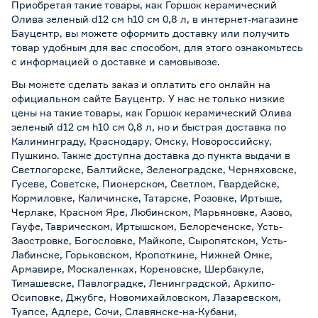
Приобретая такие товары, как Горшок керамический
Олива зеленый d12 см h10 см 0,8 л, в интернет-магазине
Бауцентр, вы можете оформить доставку или получить
товар удобным для вас способом, для этого ознакомьтесь
с информацией о
доставке и самовывозе
.
Вы можете сделать заказ и оплатить его онлайн на
официальном сайте Бауцентр. У нас не только низкие
цены на такие товары, как Горшок керамический Олива
зеленый d12 см h10 см 0,8 л, но и быстрая доставка по
Калининграду, Краснодару, Омску, Новороссийску,
Пушкино. Также доступна доставка до пункта выдачи в
Светлогорске, Балтийске, Зеленоградске, Черняховске,
Гусеве, Советске, Пионерском, Светлом, Гвардейске,
Кормиловке, Каличинске, Татарске, Розовке, Иртыше,
Черлаке, Красном Яре, Любинском, Марьяновке, Азово,
Гауфе, Таврическом, Иртышском, Белореченске, Усть-
Заостровке, Богословке, Майкопе, Сыропятском, Усть-
Лабинске, Горьковском, Кропоткине, Нижней Омке,
Армавире, Москаленках, Кореновске, Шербакуле,
Тимашевске, Павлоградке, Ленинградской, Архипо-
Осиповке, Джубге, Новомихайловском, Лазаревском,
Туапсе, Адлере, Сочи, Славянске-на-Кубани,