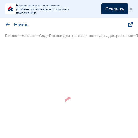
Нашим интернет-магазином
Открыть
удобнее пользоваться с помощью
приложения!
Назад
Главная
Каталог
Сад
Горшки для цветов, аксессуары для растений
Г