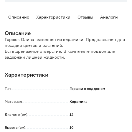
Описание
Характеристики
Отзывы
Аналоги
Описание
Горшок Олива выполнен из керамики. Предназначен для
посадки цветов и растений.
Есть дренажное отверстие. В комплекте поддон для
задержки лишней жидкости.
Не рекомендуется использовать при низких
температурах, так как декоративный слой может
Характеристики
треснуть.
Тип
Горшки с поддоном
Материал
Керамика
Диаметр (см)
12
Высота (см)
10