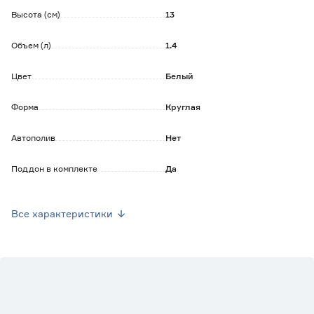
Высота (см)
13
Объем (л)
1.4
Цвет
Белый
Форма
Круглая
Автополив
Нет
Поддон в комплекте
Да
Марка
IDEA
Все характеристики
Страна производства
Россия
Вес брутто (кг)
0.132