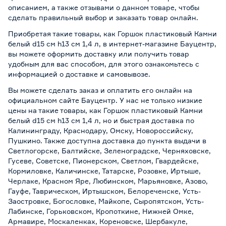
описанием, а также отзывами о данном товаре, чтобы
сделать правильный выбор и заказать товар онлайн.
Приобретая такие товары, как Горшок пластиковый Камни
белый d15 см h13 см 1,4 л, в интернет-магазине Бауцентр,
вы можете оформить доставку или получить товар
удобным для вас способом, для этого ознакомьтесь с
информацией о
доставке и самовывозе
.
Вы можете сделать заказ и оплатить его онлайн на
официальном сайте Бауцентр. У нас не только низкие
цены на такие товары, как Горшок пластиковый Камни
белый d15 см h13 см 1,4 л, но и быстрая доставка по
Калининграду, Краснодару, Омску, Новороссийску,
Пушкино. Также доступна доставка до пункта выдачи в
Светлогорске, Балтийске, Зеленоградске, Черняховске,
Гусеве, Советске, Пионерском, Светлом, Гвардейске,
Кормиловке, Каличинске, Татарске, Розовке, Иртыше,
Черлаке, Красном Яре, Любинском, Марьяновке, Азово,
Гауфе, Таврическом, Иртышском, Белореченске, Усть-
Заостровке, Богословке, Майкопе, Сыропятском, Усть-
Лабинске, Горьковском, Кропоткине, Нижней Омке,
Армавире, Москаленках, Кореновске, Шербакуле,