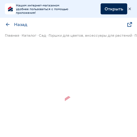
Нашим интернет-магазином
Открыть
удобнее пользоваться с помощью
приложения!
Назад
Главная
Каталог
Сад
Горшки для цветов, аксессуары для растений
Г