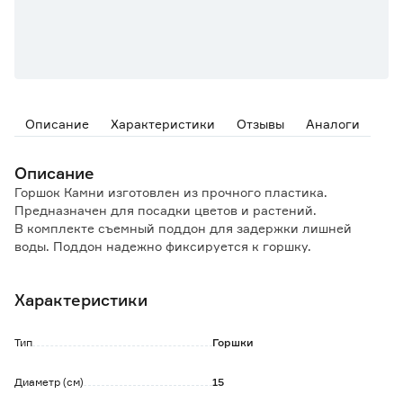
Описание
Характеристики
Отзывы
Аналоги
Описание
Горшок Камни изготовлен из прочного пластика.
Предназначен для посадки цветов и растений.
В комплекте съемный поддон для задержки лишней
воды. Поддон надежно фиксируется к горшку.
На дне расположены дренажные отверстия, благодаря
чему корни растения не застаиваются в воде.
Характеристики
Тип
Горшки
Диаметр (см)
15