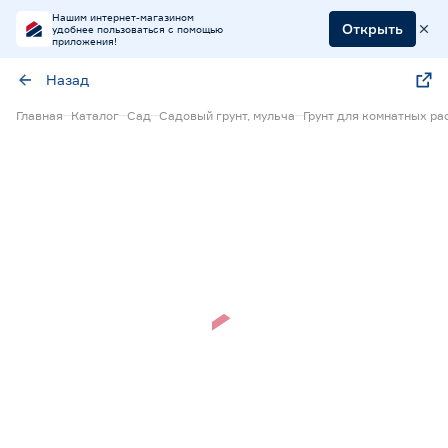
Нашим интернет-магазином
Открыть
удобнее пользоваться с помощью
приложения!
Назад
Главная
Каталог
Сад
Садовый грунт, мульча
Грунт для комнатных ра
Нет в наличии