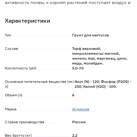
активность почвы, к корням растений поступает воздух и
сохраняется влага.
Почвосмесь содержит стандартный стартовый
Характеристики
минеральный комплекс для сбалансированного питания
растений: магний, железо, бор, марганец, цинк, медь,
молибден.
Тип
Грунт для кактусов
Особенности и преимущества:
Состав
Торф верховой,
- универсальность применения;
микроэлементы: магний,
- накапливает и равномерно отдает питание;
железо, бор, марганец, цинк,
- содержит микроэлементы, подходящие для кактусов и
медь, молибден.
Кислотность (pH)
5.0-7.0
суккулентов.
Основные питательные вещества (мг/
Азот (N) - 120; Фосфор (P2O5) -
л)
250; Калий (К2О) - 100.
Объем (л)
6
Марка
Агрикола
Страна производства
Россия
Вес брутто (кг)
2.2