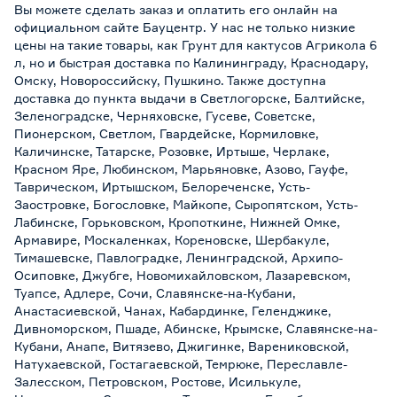
Вы можете сделать заказ и оплатить его онлайн на
официальном сайте Бауцентр. У нас не только низкие
цены на такие товары, как Грунт для кактусов Агрикола 6
л, но и быстрая доставка по Калининграду, Краснодару,
Омску, Новороссийску, Пушкино. Также доступна
доставка до пункта выдачи в Светлогорске, Балтийске,
Зеленоградске, Черняховске, Гусеве, Советске,
Пионерском, Светлом, Гвардейске, Кормиловке,
Каличинске, Татарске, Розовке, Иртыше, Черлаке,
Красном Яре, Любинском, Марьяновке, Азово, Гауфе,
Таврическом, Иртышском, Белореченске, Усть-
Заостровке, Богословке, Майкопе, Сыропятском, Усть-
Лабинске, Горьковском, Кропоткине, Нижней Омке,
Армавире, Москаленках, Кореновске, Шербакуле,
Тимашевске, Павлоградке, Ленинградской, Архипо-
Осиповке, Джубге, Новомихайловском, Лазаревском,
Туапсе, Адлере, Сочи, Славянске-на-Кубани,
Анастасиевской, Чанах, Кабардинке, Геленджике,
Дивноморском, Пшаде, Абинске, Крымске, Славянске-на-
Кубани, Анапе, Витязево, Джигинке, Варениковской,
Натухаевской, Гостагаевской, Темрюке, Переславле-
Залесском, Петровском, Ростове, Исилькуле,