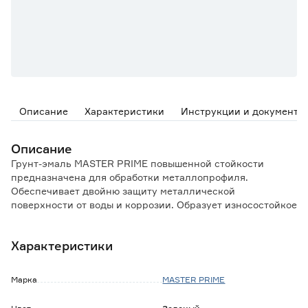
Описание
Характеристики
Инструкции и документы
Описание
Грунт-эмаль MASTER PRIME повышенной стойкости
предназначена для обработки металлопрофиля.
Обеспечивает двойню защиту металлической
поверхности от воды и коррозии. Образует износостойкое
покрытие, устойчивое к перепадам влажности и
температуры внутри и снаружи помещений.
Характеристики
Особенности и преимущества:
- формула с активными антикоррозийными добавками;
Марка
MASTER PRIME
- обеспечивает усиленную защиту металлических
поверхностей;