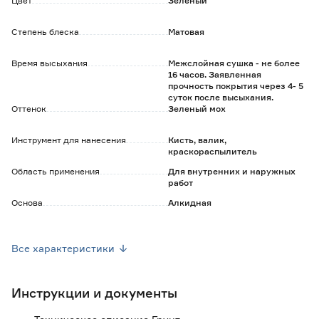
Цвет
Зеленый
- создает стойкое покрытие с грязеотталкивающими
свойствами;
Степень блеска
Матовая
- не требует предварительного грунтования.
Время высыхания
Межслойная сушка - не более
16 часов. Заявленная
прочность покрытия через 4- 5
суток после высыхания.
Оттенок
Зеленый мох
Инструмент для нанесения
Кисть, валик,
краскораспылитель
Область применения
Для внутренних и наружных
работ
Основа
Алкидная
Разбавитель
Уайт-спирит, до 5%
Все характеристики
Запах
Да
Инструкции и документы
Масса (кг)
2