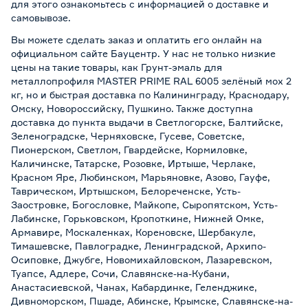
для этого ознакомьтесь с информацией о
доставке и
самовывозе
.
Вы можете сделать заказ и оплатить его онлайн на
официальном сайте Бауцентр. У нас не только низкие
цены на такие товары, как Грунт-эмаль для
металлопрофиля MASTER PRIME RAL 6005 зелёный мох 2
кг, но и быстрая доставка по Калининграду, Краснодару,
Омску, Новороссийску, Пушкино. Также доступна
доставка до пункта выдачи в Светлогорске, Балтийске,
Зеленоградске, Черняховске, Гусеве, Советске,
Пионерском, Светлом, Гвардейске, Кормиловке,
Каличинске, Татарске, Розовке, Иртыше, Черлаке,
Красном Яре, Любинском, Марьяновке, Азово, Гауфе,
Таврическом, Иртышском, Белореченске, Усть-
Заостровке, Богословке, Майкопе, Сыропятском, Усть-
Лабинске, Горьковском, Кропоткине, Нижней Омке,
Армавире, Москаленках, Кореновске, Шербакуле,
Тимашевске, Павлоградке, Ленинградской, Архипо-
Осиповке, Джубге, Новомихайловском, Лазаревском,
Туапсе, Адлере, Сочи, Славянске-на-Кубани,
Анастасиевской, Чанах, Кабардинке, Геленджике,
Дивноморском, Пшаде, Абинске, Крымске, Славянске-на-