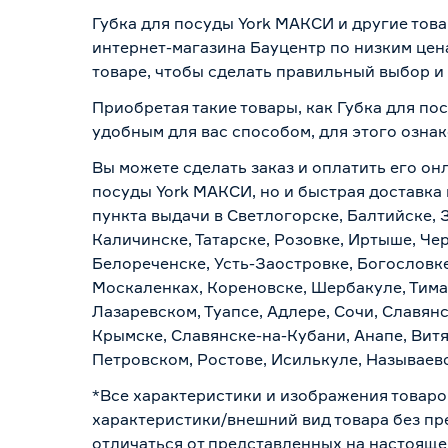
Губка для посуды York МАКСИ и другие тов
интернет-магазина Бауцентр по низким цен
товаре, чтобы сделать правильный выбор и 
Приобретая такие товары, как Губка для по
удобным для вас способом, для этого озна
Вы можете сделать заказ и оплатить его онл
посуды York МАКСИ, но и быстрая доставка
пункта выдачи в Светлогорске, Балтийске, 
Каличинске, Татарске, Розовке, Иртыше, Че
Белореченске, Усть-Заостровке, Богословк
Москаленках, Кореновске, Шербакуле, Тим
Лазаревском, Туапсе, Адлере, Сочи, Славян
Крымске, Славянске-на-Кубани, Анапе, Витя
Петровском, Ростове, Исилькуле, Называев
*Все характеристики и изображения товаро
характеристики/внешний вид товара без пре
отличаться от представленных на настояще