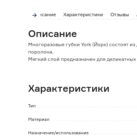
Описание
Характеристики
Отзывы
Описание
Многоразовые губки York (Йорк) состоят из
поролона.
Мягкий слой предназначен для деликатных
моющие средства.
Абразивная часть справляется с самыми тр
Фибра не отклеивается и не истирается.
Характеристики
Очищают, не повреждая поверхность.
Тип
Материал
Назначение/использование