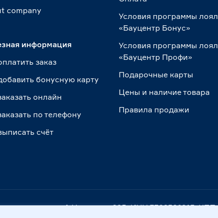
t сompany
Условия программы лоя
«Бауцентр Бонус»
езная информация
Условия программы лоя
«Бауцентр Профи»
оплатить заказ
Подарочные карты
добавить бонусную карту
Цены и наличие товара
заказать онлайн
Правила продажи
заказать по телефону
выписать счёт
. Калининград, ул. А.Невского, 205. ИНН 7702596813, К