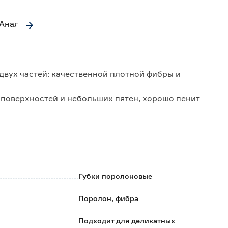
Аналоги
 двух частей: качественной плотной фибры и
 поверхностей и небольших пятен, хорошо пенит
удными загрязнениями, копотью и жиром.
Губки поролоновые
Поролон, фибра
Подходит для деликатных