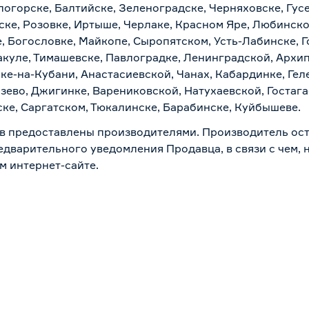
логорске, Балтийске, Зеленоградске, Черняховске, Гусе
ске, Розовке, Иртыше, Черлаке, Красном Яре, Любинском
, Богословке, Майкопе, Сыропятском, Усть-Лабинске, 
куле, Тимашевске, Павлоградке, Ленинградской, Архи
ске-на-Кубани, Анастасиевской, Чанах, Кабардинке, Ге
зево, Джигинке, Варениковской, Натухаевской, Гостаг
ске, Саргатском, Тюкалинске, Барабинске, Куйбышеве.
в предоставлены производителями. Производитель ост
дварительного уведомления Продавца, в связи с чем, н
м интернет-сайте.