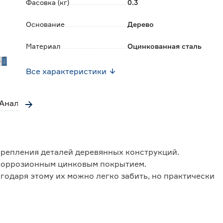
Фасовка (кг)
0.3
Основание
Дерево
Материал
Оцинкованная сталь
Все характеристики
Аналоги
крепления деталей деревянных конструкций.
икоррозионным цинковым покрытием.
годаря этому их можно легко забить, но практически
.
оздей в случаях, когда необходимо создать очень