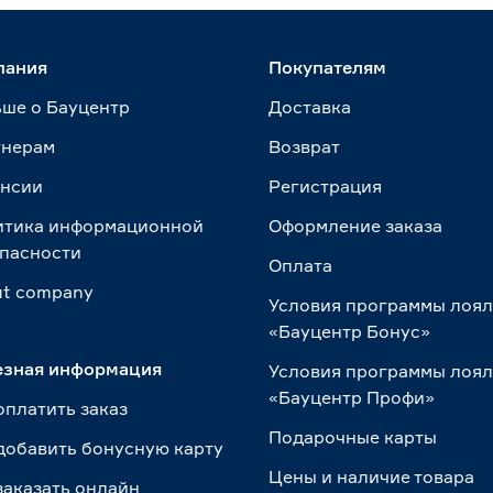
пания
Покупателям
ше о Бауцентр
Доставка
тнерам
Возврат
ансии
Регистрация
итика информационной
Оформление заказа
пасности
Оплата
t сompany
Условия программы лоя
«Бауцентр Бонус»
езная информация
Условия программы лоя
«Бауцентр Профи»
оплатить заказ
Подарочные карты
добавить бонусную карту
Цены и наличие товара
заказать онлайн