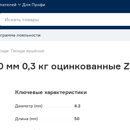
пателей
Для Профи
грамма лояльности
озди
Гвозди ершёные
0 мм 0,3 кг оцинкованные 
Ключевые характеристики
Диаметр (мм)
4.2
Длина (мм)
50