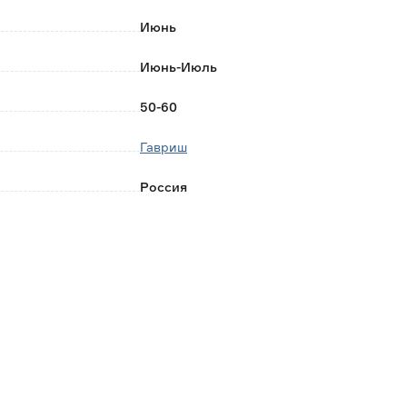
Июнь
Июнь-Июль
50-60
Гавриш
Россия
0.001