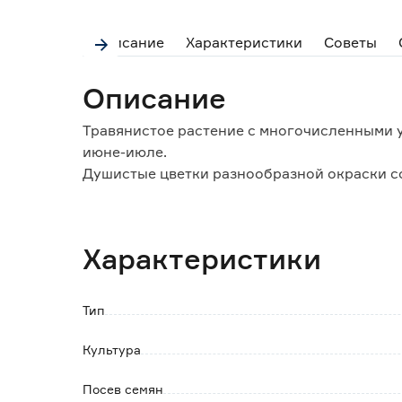
Описание
Характеристики
Советы
Описание
Травянистое растение с многочисленными у
июне-июле.
Душистые цветки разнообразной окраски со
Предпочитает освещенные участки с легки
Зимостойка.
Используют для оформления участка и полу
Характеристики
Тип
Культура
Посев семян