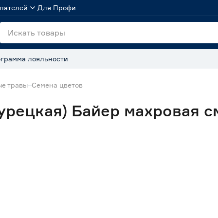
пателей
Для Профи
грамма лояльности
ые травы
Семена цветов
урецкая) Байер махровая см