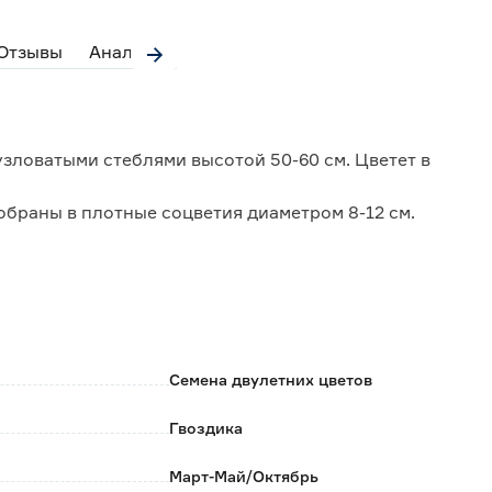
Отзывы
Аналоги
зловатыми стеблями высотой 50-60 см. Цветет в
браны в плотные соцветия диаметром 8-12 см.
ми плодородными почвами, может расти в полутени.
чения срезки.
Семена двулетних цветов
Гвоздика
Март-Май/Октябрь