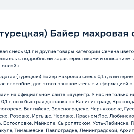
турецкая) Байер махровая с
вая смесь 0,1 г и другие товары категории Семена цвет
омьтесь с подробными характеристиками и описанием, а
 онлайн.
датая (турецкая) Байер махровая смесь 0,1 г, в интер
вас способом, для этого ознакомьтесь с информацией о
айн на официальном сайте Бауцентр. У нас не только н
 0,1 г, но и быстрая доставка по Калининграду, Красно
логорске, Балтийске, Зеленоградске, Черняховске, Гусе
ске, Розовке, Иртыше, Черлаке, Красном Яре, Любинском
, Богословке, Майкопе, Сыропятском, Усть-Лабинске, 
куле, Тимашевске, Павлоградке, Ленинградской, Архи