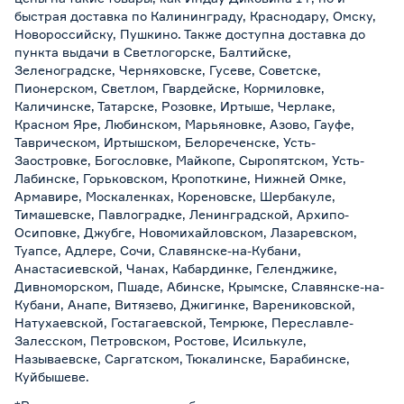
быстрая доставка по Калининграду, Краснодару, Омску,
Новороссийску, Пушкино. Также доступна доставка до
пункта выдачи в Светлогорске, Балтийске,
Зеленоградске, Черняховске, Гусеве, Советске,
Пионерском, Светлом, Гвардейске, Кормиловке,
Каличинске, Татарске, Розовке, Иртыше, Черлаке,
Красном Яре, Любинском, Марьяновке, Азово, Гауфе,
Таврическом, Иртышском, Белореченске, Усть-
Заостровке, Богословке, Майкопе, Сыропятском, Усть-
Лабинске, Горьковском, Кропоткине, Нижней Омке,
Армавире, Москаленках, Кореновске, Шербакуле,
Тимашевске, Павлоградке, Ленинградской, Архипо-
Осиповке, Джубге, Новомихайловском, Лазаревском,
Туапсе, Адлере, Сочи, Славянске-на-Кубани,
Анастасиевской, Чанах, Кабардинке, Геленджике,
Дивноморском, Пшаде, Абинске, Крымске, Славянске-на-
Кубани, Анапе, Витязево, Джигинке, Варениковской,
Натухаевской, Гостагаевской, Темрюке, Переславле-
Залесском, Петровском, Ростове, Исилькуле,
Называевске, Саргатском, Тюкалинске, Барабинске,
Куйбышеве.