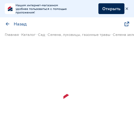
Нашим интернет-магазином
Открыть
удобнее пользоваться с помощью
приложения!
Назад
Главная
Каталог
Сад
Семена, луковицы, газонные травы
Семена зел