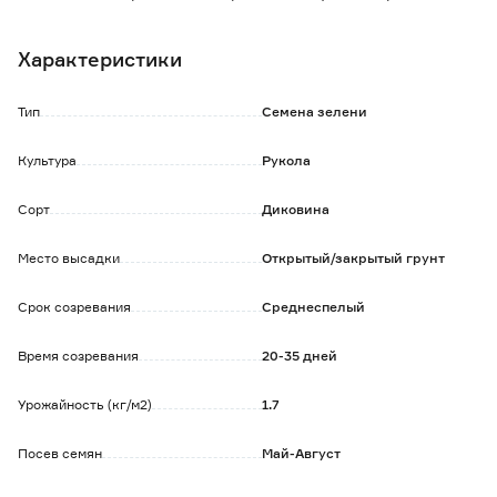
ароматом.
Рекомендуется использовать в салатах и в качестве
Характеристики
гарнира.
Тип
Семена зелени
Культура
Рукола
Сорт
Диковина
Место высадки
Открытый/закрытый грунт
Срок созревания
Среднеспелый
Время созревания
20-35 дней
Урожайность (кг/м2)
1.7
Посев семян
Май-Август