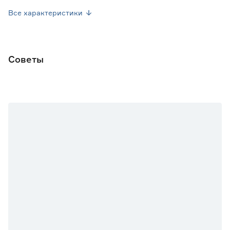
Высота растения (см)
18-20
Все характеристики
Марка
Поиск
Страна производства
Россия
Советы
Вес брутто (кг)
0.001