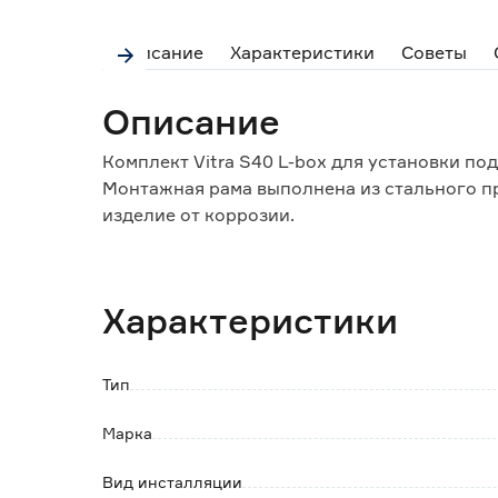
Описание
Характеристики
Советы
Описание
Комплект Vitra S40 L-box для установки по
Монтажная рама выполнена из стального 
изделие от коррозии.
Конструкция выдерживает нагрузку до 400 
Ножки регулируются на 15 см для установк
Характеристики
Межосевое расстояние между крепежными ш
Бесшовный полиэтиленовый бачок с шумои
Тип
уровнем шума - 20 дБ.
Подключение к водоснабжению осуществляе
Марка
Бачок комплектуется встроенной сливной и
литров.
Вид инсталляции