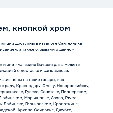
ем, кнопкой хром
алляции доступны в каталоге Сантехника
исанием, а также отзывами о данном
 интернет-магазине Бауцентр, вы можете
ормацией о
доставке и самовывозе
.
изкие цены на такие товары, как
инграду, Краснодару, Омску, Новороссийску,
ерняховске, Гусеве, Советске, Пионерском,
Любинском, Марьяновке, Азово, Гауфе,
ь-Лабинске, Горьковском, Кропоткине,
радской, Архипо-Осиповке, Джубге,