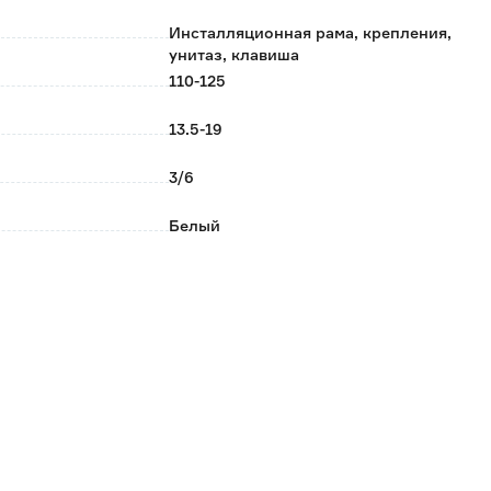
Инсталляционная рама, крепления,
арной керамики.
унитаз, клавиша
ста, устойчивого к появлению царапин и
110-125
13.5-19
прочного картона.
3/6
Белый
Пластик
Глянцевая
Каскадный
Да
Механический