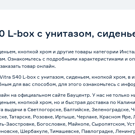
0 L-box с унитазом, сидень
иденьем, кнопкой хром и другие товары категории Инст
ам. Ознакомьтесь с подробными характеристиками и оп
заказать товар онлайн.
Vitra S40 L-box с унитазом, сиденьем, кнопкой хром, в
бным для вас способом, для этого ознакомьтесь с инф
айн на официальном сайте Бауцентр. У нас не только н
иденьем, кнопкой хром, но и быстрая доставка по Калин
а выдачи в Светлогорске, Балтийске, Зеленоградске, Ч
ке, Татарске, Розовке, Иртыше, Черлаке, Красном Яре, 
ть-Заостровке, Богословке, Майкопе, Сыропятском, Уст
новске, Шербакуле, Тимашевске, Павлоградке, Ленинг