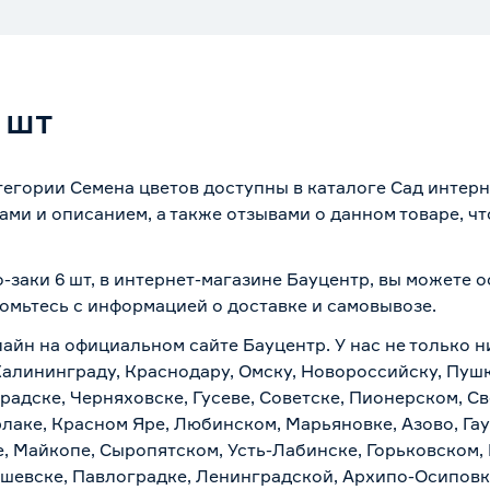
 шт
тегории Семена цветов доступны в каталоге Сад интер
ми и описанием, а также отзывами о данном товаре, ч
-заки 6 шт, в интернет-магазине Бауцентр, вы можете 
комьтесь с информацией о
доставке и самовывозе
.
лайн на официальном сайте Бауцентр. У нас не только н
 Калининграду, Краснодару, Омску, Новороссийску, Пуш
радске, Черняховске, Гусеве, Советске, Пионерском, С
рлаке, Красном Яре, Любинском, Марьяновке, Азово, Га
е, Майкопе, Сыропятском, Усть-Лабинске, Горьковском,
ашевске, Павлоградке, Ленинградской, Архипо-Осиповк