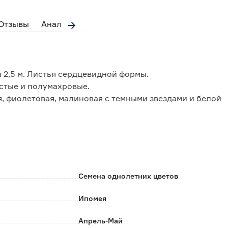
Отзывы
Аналоги
 2,5 м. Листья сердцевидной формы.
стые и полумахровые.
я, фиолетовая, малиновая с темными звездами и белой
формления цветников различного назначения.
Семена однолетних цветов
Ипомея
Апрель-Май