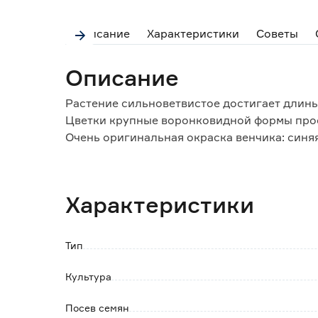
Описание
Характеристики
Советы
Описание
Растение сильноветвистое достигает длины
Цветки крупные воронковидной формы про
Очень оригинальная окраска венчика: синя
каймой по краю.
Широко используются для вертикального о
Характеристики
Тип
Культура
Посев семян