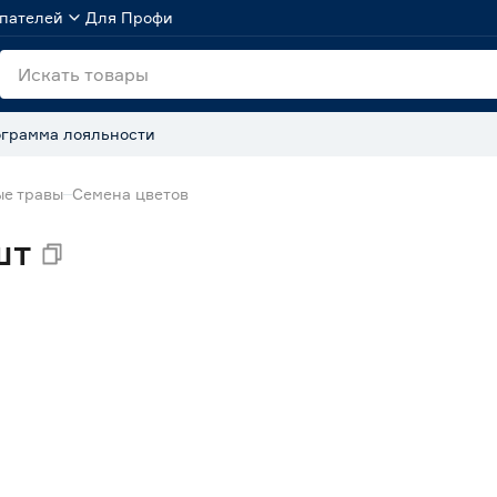
пателей
Для Профи
грамма лояльности
ые травы
Семена цветов
шт