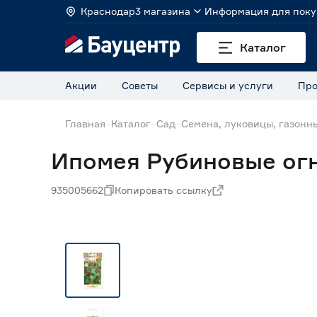
Краснодар
3 магазина
Информация для поку
Каталог
Акции
Советы
Сервисы и услуги
Про
Главная
Каталог
Сад
Семена, луковицы, газонн
Ипомея Рубиновые огн
935005662
Копировать ссылку
Нет в наличии