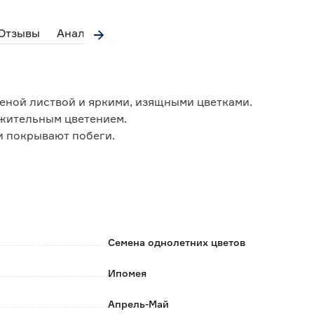
Отзывы
Аналоги
еной листвой и яркими, изящными цветками.
жительным цветением.
и покрывают побеги.
, декорирования стен и создания цветочных
Семена однолетних цветов
Ипомея
Апрель-Май