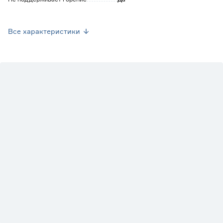
Рабочая температура (°C)
от -50 до +80
Все характеристики
Страна производства
Россия