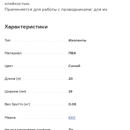
клейкостью.
Применяется для работы с проводниками: для их
электроизоляции, сращивания и жгутирования, защиты
от повреждений и маркировки.
Характеристики
Особенности и преимущества:
- устойчивость к УФ-излучению;
Тип
Изоленты
- самозатухающий материал;
- температуростойкость от -50 до +80 °С.
Материал
ПВХ
Цвет
Синий
Длина (м)
20
Ширина (мм)
19
Вес брутто (кг)
0.08
Марка
EKF
Не поддерживает горение
Да