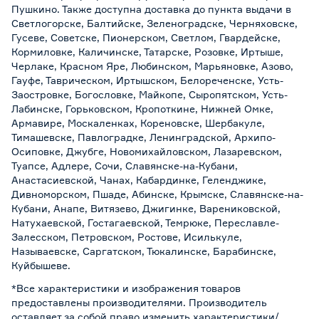
Пушкино. Также доступна доставка до пункта выдачи в
Светлогорске, Балтийске, Зеленоградске, Черняховске,
Гусеве, Советске, Пионерском, Светлом, Гвардейске,
Кормиловке, Каличинске, Татарске, Розовке, Иртыше,
Черлаке, Красном Яре, Любинском, Марьяновке, Азово,
Гауфе, Таврическом, Иртышском, Белореченске, Усть-
Заостровке, Богословке, Майкопе, Сыропятском, Усть-
Лабинске, Горьковском, Кропоткине, Нижней Омке,
Армавире, Москаленках, Кореновске, Шербакуле,
Тимашевске, Павлоградке, Ленинградской, Архипо-
Осиповке, Джубге, Новомихайловском, Лазаревском,
Туапсе, Адлере, Сочи, Славянске-на-Кубани,
Анастасиевской, Чанах, Кабардинке, Геленджике,
Дивноморском, Пшаде, Абинске, Крымске, Славянске-на-
Кубани, Анапе, Витязево, Джигинке, Варениковской,
Натухаевской, Гостагаевской, Темрюке, Переславле-
Залесском, Петровском, Ростове, Исилькуле,
Называевске, Саргатском, Тюкалинске, Барабинске,
Куйбышеве.
*Все характеристики и изображения товаров
предоставлены производителями. Производитель
оставляет за собой право изменить характеристики/