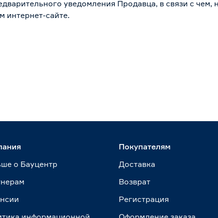
дварительного уведомления Продавца, в связи с чем, н
м интернет-сайте.
пания
Покупателям
ше о Бауцентр
Доставка
тнерам
Возврат
ансии
Регистрация
итика информационной
Оформление заказа