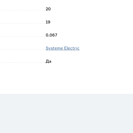
20
19
0.067
Systeme Electric
Да
от -30 до +70
Китай