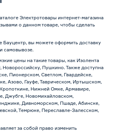
 каталоге Электротовары интернет-магазина
зывами о данном товаре, чтобы сделать
ине Бауцентр, вы можете оформить доставку
 и самовывозе
.
изкие цены на такие товары, как Изолента
ку, Новороссийску, Пушкино. Также доступна
ске, Пионерском, Светлом, Гвардейске,
е, Азово, Гауфе, Таврическом, Иртышском,
 Кропоткине, Нижней Омке, Армавире,
е, Джубге, Новомихайловском,
ленджике, Дивноморском, Пшаде, Абинске,
аевской, Темрюке, Переславле-Залесском,
авляет за собой право изменить