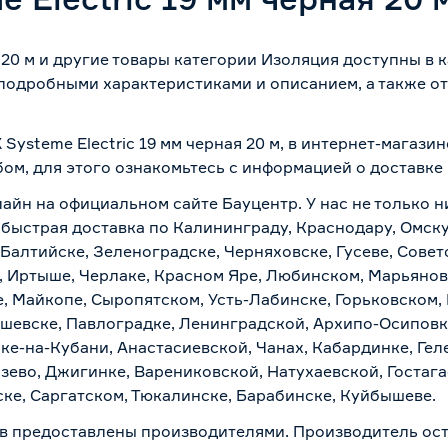
я 20 м и другие товары категории Изоляция доступны в
 подробными характеристиками и описанием, а также от
.
Systeme Electric 19 мм черная 20 м, в интернет-магаз
бом, для этого ознакомьтесь с информацией о
доставке
лайн на официальном сайте Бауцентр. У нас не только н
о и быстрая доставка по Калининграду, Краснодару, Омс
 Балтийске, Зеленоградске, Черняховске, Гусеве, Совет
, Иртыше, Черлаке, Красном Яре, Любинском, Марьяновк
е, Майкопе, Сыропятском, Усть-Лабинске, Горьковском,
ашевске, Павлоградке, Ленинградской, Архипо-Осиповк
ске-на-Кубани, Анастасиевской, Чанах, Кабардинке, Ге
зево, Джигинке, Варениковской, Натухаевской, Гостаг
ске, Саргатском, Тюкалинске, Барабинске, Куйбышеве.
в предоставлены производителями. Производитель ост