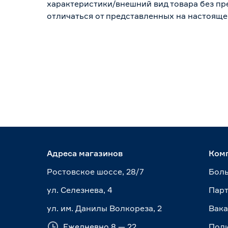
характеристики/внешний вид товара без пре
отличаться от представленных на настояще
Адреса магазинов
Ком
Ростовское шоссе, 28/7
Боль
ул. Селезнева, 4
Пар
ул. им. Данилы Волкореза, 2
Вак
Ежедневно 8 — 22
Пол