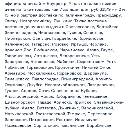
официальном сайте Бауцентр. У нас не только низкие
цены на такие товары, как Изоляция для труб d15/9 мм 2 м
IS, но и быстрая доставка по Калининграду, Краснодару,
Омску, Новороссийску, Пушкино. Также доступна
доставка до пункта выдачи в Светлогорске, Балтийске,
Зеленоградске, Черняховске, Гусеве, Советске,
Пионерском, Светлом, Гвардейске, Кормиловке,
Каличинске, Татарске, Розовке, Иртыше, Черлаке,
Красном Яре, Любинском, Марьяновке, Азово, Гауфе,
Таврическом, Иртышском, Белореченске, Усть-
Заостровке, Богословке, Майкопе, Сыропятском, Усть-
Лабинске, Горьковском, Кропоткине, Нижней Омке,
Армавире, Москаленках, Кореновске, Шербакуле,
Тимашевске, Павлоградке, Ленинградской, Архипо-
Осиповке, Джубге, Новомихайловском, Лазаревском,
Туапсе, Адлере, Сочи, Славянске-на-Кубани,
Анастасиевской, Чанах, Кабардинке, Геленджике,
Дивноморском, Пшаде, Абинске, Крымске, Славянске-на-
Кубани, Анапе, Витязево, Джигинке, Варениковской,
Натухаевской, Гостагаевской, Темрюке, Переславле-
Залесском, Петровском, Ростове, Исилькуле,
Называевске, Саргатском, Тюкалинске, Барабинске,