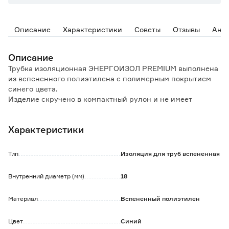
Описание
Характеристики
Советы
Отзывы
Ана
Описание
Трубка изоляционная ЭНЕРГОИЗОЛ PREMIUM выполнена
из вспененного полиэтилена с полимерным покрытием
синего цвета.
Изделие скручено в компактный рулон и не имеет
продольного надреза.
Изоляционная трубка обеспечивает защиту от
Характеристики
образования конденсата, от тепловых потерь, коррозии,
механических повреждений и воздействия среды с
повышенной влажностью.
Тип
Изоляция для труб вспененная
Также продукт компенсирует тепловые расширения
трубопровода при прокладке его в стенах и полах.
Внутренний диаметр (мм)
18
Применение:
Материал
Вспененный полиэтилен
- теплоизоляция водопроводных труб с холодной и
горячей водой;
- изоляция труб при укладки под стяжку или прокладке в
Цвет
Синий