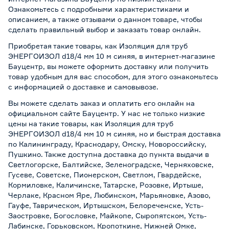
Ознакомьтесь с подробными характеристиками и
описанием, а также отзывами о данном товаре, чтобы
сделать правильный выбор и заказать товар онлайн.
Приобретая такие товары, как Изоляция для труб
ЭНЕРГОИЗОЛ d18/4 мм 10 м синяя, в интернет-магазине
Бауцентр, вы можете оформить доставку или получить
товар удобным для вас способом, для этого ознакомьтесь
с информацией о
доставке и самовывозе
.
Вы можете сделать заказ и оплатить его онлайн на
официальном сайте Бауцентр. У нас не только низкие
цены на такие товары, как Изоляция для труб
ЭНЕРГОИЗОЛ d18/4 мм 10 м синяя, но и быстрая доставка
по Калининграду, Краснодару, Омску, Новороссийску,
Пушкино. Также доступна доставка до пункта выдачи в
Светлогорске, Балтийске, Зеленоградске, Черняховске,
Гусеве, Советске, Пионерском, Светлом, Гвардейске,
Кормиловке, Каличинске, Татарске, Розовке, Иртыше,
Черлаке, Красном Яре, Любинском, Марьяновке, Азово,
Гауфе, Таврическом, Иртышском, Белореченске, Усть-
Заостровке, Богословке, Майкопе, Сыропятском, Усть-
Лабинске, Горьковском, Кропоткине, Нижней Омке,