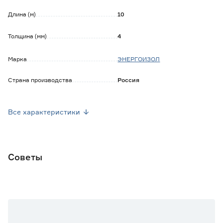
стенах;
- трубопровод системы отопления;
Длина (м)
10
- изоляция стальных, чугунных, металлопластиковых,
ПВХ и пластиковых трубопроводов;
Толщина (мм)
4
- для систем вентиляции и кондиционирования;
- шумоизоляция трубопровода.
Марка
ЭНЕРГОИЗОЛ
Страна производства
Россия
Вес брутто (кг)
0.18
Все характеристики
Советы