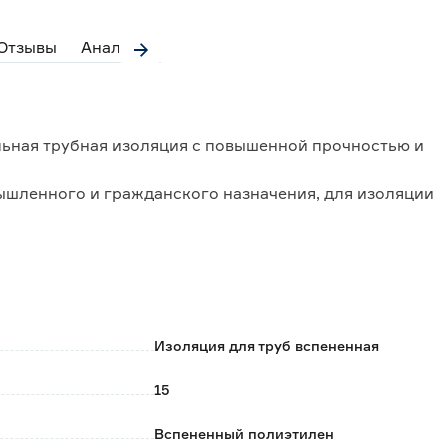
Отзывы
Аналоги
льная трубная изоляция с повышенной прочностью и
ышленного и гражданского назначения, для изоляции
ов, с температурой поверхности до + 90 °С, в том
м и подвергающихся атмосферным воздействиям.
обеспечивает легкий монтаж.
Изоляция для труб вспененная
15
Вспененный полиэтилен