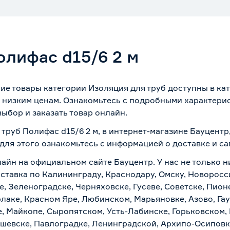
олифас d15/6 2 м
гие товары категории Изоляция для труб доступны в к
 низким ценам. Ознакомьтесь с подробными характерис
ыбор и заказать товар онлайн.
 труб Полифас d15/6 2 м, в интернет-магазине Бауцент
 для этого ознакомьтесь с информацией о
доставке и с
лайн на официальном сайте Бауцентр. У нас не только н
доставка по Калининграду, Краснодару, Омску, Новорос
е, Зеленоградске, Черняховске, Гусеве, Советске, Пион
рлаке, Красном Яре, Любинском, Марьяновке, Азово, Га
е, Майкопе, Сыропятском, Усть-Лабинске, Горьковском,
ашевске, Павлоградке, Ленинградской, Архипо-Осиповк