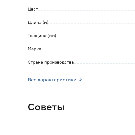
- не боится УФ излучения;
Цвет
- низкое грязеудержание.
Длина (м)
Толщина (мм)
Марка
Страна производства
Вес брутто (кг)
Все характеристики
Советы