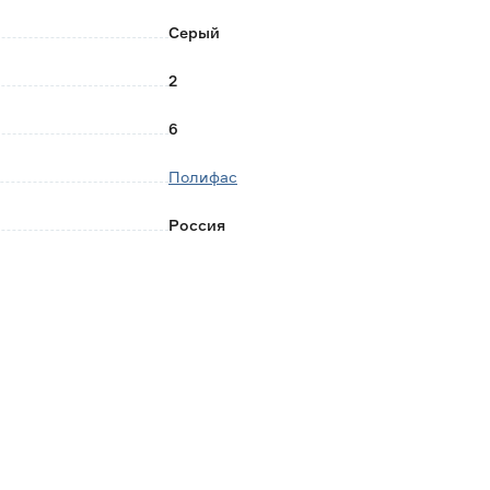
Серый
2
6
Полифас
Россия
0.014