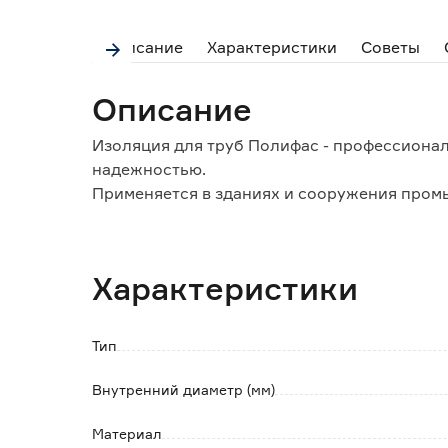
Описание
Характеристики
Советы
Описание
Изоляция для труб Полифас - профессиона
надежностью.
Применяется в зданиях и сооружения пром
тепловых сетей, промышленных трубопровод
числе, расположенных под открытым небо
Характеристики
Изоляция имеет клеевую полоску, которая 
Преимущества и особенности:
Тип
- создает эффект термоса;
- высокий класс пожарной безопасности;
Внутренний диаметр (мм)
- атмосферостойкость;
- клеевой слой;
Материал