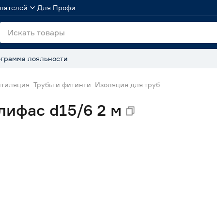
пателей
Для Профи
грамма лояльности
нтиляция
Трубы и фитинги
Изоляция для труб
лифас d15/6 2 м