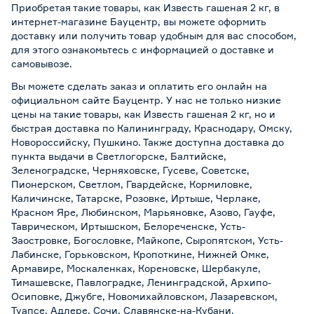
Приобретая такие товары, как Известь гашеная 2 кг, в
интернет-магазине Бауцентр, вы можете оформить
доставку или получить товар удобным для вас способом,
для этого ознакомьтесь с информацией о
доставке и
самовывозе
.
Вы можете сделать заказ и оплатить его онлайн на
официальном сайте Бауцентр. У нас не только низкие
цены на такие товары, как Известь гашеная 2 кг, но и
быстрая доставка по Калининграду, Краснодару, Омску,
Новороссийску, Пушкино. Также доступна доставка до
пункта выдачи в Светлогорске, Балтийске,
Зеленоградске, Черняховске, Гусеве, Советске,
Пионерском, Светлом, Гвардейске, Кормиловке,
Каличинске, Татарске, Розовке, Иртыше, Черлаке,
Красном Яре, Любинском, Марьяновке, Азово, Гауфе,
Таврическом, Иртышском, Белореченске, Усть-
Заостровке, Богословке, Майкопе, Сыропятском, Усть-
Лабинске, Горьковском, Кропоткине, Нижней Омке,
Армавире, Москаленках, Кореновске, Шербакуле,
Тимашевске, Павлоградке, Ленинградской, Архипо-
Осиповке, Джубге, Новомихайловском, Лазаревском,
Туапсе, Адлере, Сочи, Славянске-на-Кубани,