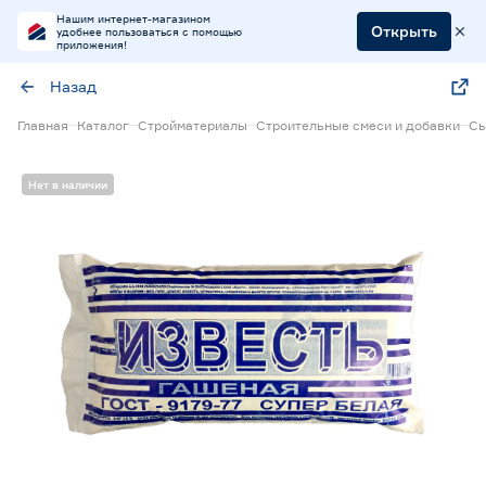
Нашим интернет-магазином
Открыть
удобнее пользоваться с помощью
приложения!
Назад
Главная
Каталог
Стройматериалы
Строительные смеси и добавки
Сы
Нет в наличии