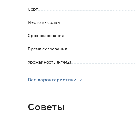
Сорт
Место высадки
Срок созревания
Время созревания
Урожайность (кг/м2)
Посев семян
Все характеристики
Посев рассады
Форма плода
Советы
Марка
Страна производства