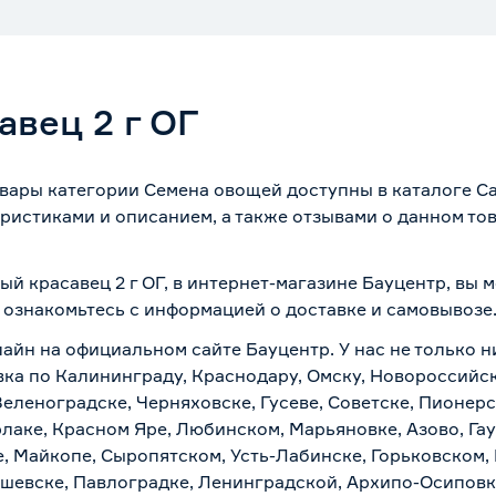
авец 2 г ОГ
товары категории Семена овощей доступны в каталоге С
ристиками и описанием, а также отзывами о данном то
ый красавец 2 г ОГ, в интернет-магазине Бауцентр, вы
о ознакомьтесь с информацией о
доставке и самовывозе
лайн на официальном сайте Бауцентр. У нас не только н
авка по Калининграду, Краснодару, Омску, Новороссийс
Зеленоградске, Черняховске, Гусеве, Советске, Пионер
рлаке, Красном Яре, Любинском, Марьяновке, Азово, Га
е, Майкопе, Сыропятском, Усть-Лабинске, Горьковском,
ашевске, Павлоградке, Ленинградской, Архипо-Осиповк