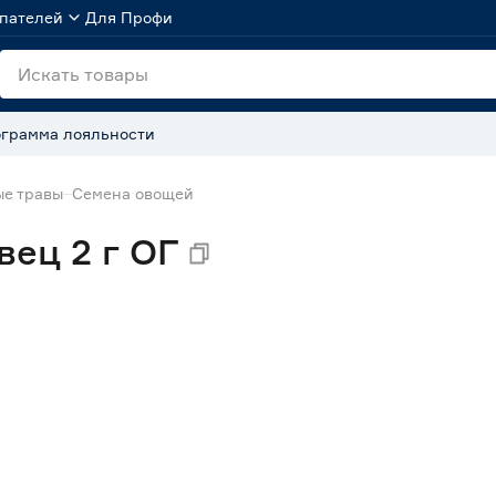
пателей
Для Профи
грамма лояльности
ые травы
Семена овощей
вец 2 г ОГ