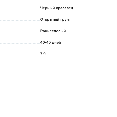
Черный красавец
Открытый грунт
Раннеспелый
40-45 дней
7-9
Апрель-Май
Май-Июнь
Цилиндрическая
Поиск
Россия