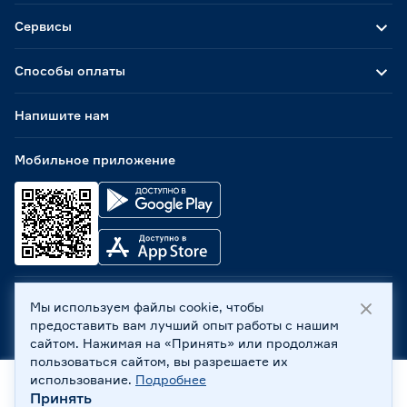
Сервисы
Способы оплаты
Напишите нам
Мобильное приложение
Мы используем файлы cookie, чтобы
ООО «Бауцентр Рус» 2004 -
2026
, 236029, г. Калининград,
предоставить вам лучший опыт работы с нашим
ул. А.Невского, 205. ИНН 7702596813, КПП 390601001 ©
сайтом. Нажимая на «Принять» или продолжая
Все права защищены
пользоваться сайтом, вы разрешаете их
Политика обработки персональных данных
использование.
Подробнее
Правовая информация
Принять
Главная
Каталог
Корзина
Профиль
Охрана труда