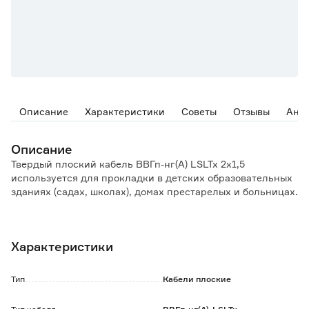
Описание
Характеристики
Советы
Отзывы
Ана
Описание
Твердый плоский кабель ВВГп-нг(А) LSLTx 2х1,5
используется для прокладки в детских образовательных
зданиях (садах, школах), домах престарелых и больницах.
Изоляция и оболочка - из ПВХ пониженной пожарной
опасности с низким выделением дыма и токсичных
Характеристики
примесей; изолированные жилы расположены
параллельно.
Тип
Кабели плоские
Эксплуатация при температуре: от -50 °C до +50 °C.
Длительно допустимая температура нагрева жил