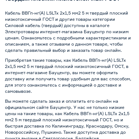
Кабель ВВГп-нг(А) LSLTx 2x1,5 мм2 5 м твердый плоский
низкотоксичный ГОСТ и другие товары категории
Силовой кабель (твердый) доступны в каталоге
Электротовары интернет-магазина Бауцентр по низким
ценам. Ознакомьтесь с подробными характеристиками и
описанием, а также отзывами о данном товаре, чтобы
сделать правильный выбор и заказать товар онлайн.
Приобретая такие товары, как Кабель ВВГп-нг(А) LSLTx
2x1,5 мм2 5 м твердый плоский низкотоксичный ГОСТ, в
интернет-магазине Бауцентр, вы можете оформить
доставку или получить товар удобным для вас способом,
для этого ознакомьтесь с информацией о
доставке и
самовывозе
.
Вы можете сделать заказ и оплатить его онлайн на
официальном сайте Бауцентр. У нас не только низкие
цены на такие товары, как Кабель ВВГп-нг(А) LSLTx 2x1,5
мм2 5 м твердый плоский низкотоксичный ГОСТ, но и
быстрая доставка по Калининграду, Краснодару, Омску,
Новороссийску, Пушкино. Также доступна доставка до
пункта выдачи в Светлогорске, Балтийске,