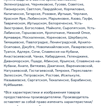
Зеленоградске, Черняховске, Гусеве, Советске,
Пионерском, Светлом, Гвардейске, Кормиловке,
Каличинске, Татарске, Розовке, Иртыше, Черлаке,
Красном Яре, Любинском, Марьяновке, Азово, Гауфе,
Таврическом, Иртышском, Белореченске, Усть-
Заостровке, Богословке, Майкопе, Сыропятском, Усть-
Лабинске, Горьковском, Кропоткине, Нижней Омке,
Армавире, Москаленках, Кореновске, Шербакуле,
Тимашевске, Павлоградке, Ленинградской, Архипо-
Осиповке, Джубге, Новомихайловском, Лазаревском,
Туапсе, Адлере, Сочи, Славянске-на-Кубани,
Анастасиевской, Чанах, Кабардинке, Геленджике,
Дивноморском, Пшаде, Абинске, Крымске, Славянске-на-
Кубани, Анапе, Витязево, Джигинке, Варениковской,
Натухаевской, Гостагаевской, Темрюке, Переславле-
Залесском, Петровском, Ростове, Исилькуле,
Называевске, Саргатском, Тюкалинске, Барабинске,
Куйбышеве.
*Все характеристики и изображения товаров
предоставлены производителями. Производитель
оставляет за собой право изменить характеристики/