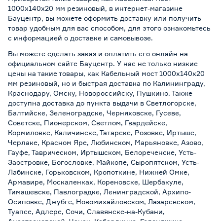
1000x140x20 мм резиновый, в интернет-магазине
Бауцентр, вы можете оформить доставку или получить
товар удобным для вас способом, для этого ознакомьтесь
с информацией о
доставке и самовывозе
.
Вы можете сделать заказ и оплатить его онлайн на
официальном сайте Бауцентр. У нас не только низкие
цены на такие товары, как Кабельный мост 1000x140x20
мм резиновый, но и быстрая доставка по Калининграду,
Краснодару, Омску, Новороссийску, Пушкино. Также
доступна доставка до пункта выдачи в Светлогорске,
Балтийске, Зеленоградске, Черняховске, Гусеве,
Советске, Пионерском, Светлом, Гвардейске,
Кормиловке, Каличинске, Татарске, Розовке, Иртыше,
Черлаке, Красном Яре, Любинском, Марьяновке, Азово,
Гауфе, Таврическом, Иртышском, Белореченске, Усть-
Заостровке, Богословке, Майкопе, Сыропятском, Усть-
Лабинске, Горьковском, Кропоткине, Нижней Омке,
Армавире, Москаленках, Кореновске, Шербакуле,
Тимашевске, Павлоградке, Ленинградской, Архипо-
Осиповке, Джубге, Новомихайловском, Лазаревском,
Туапсе, Адлере, Сочи, Славянске-на-Кубани,