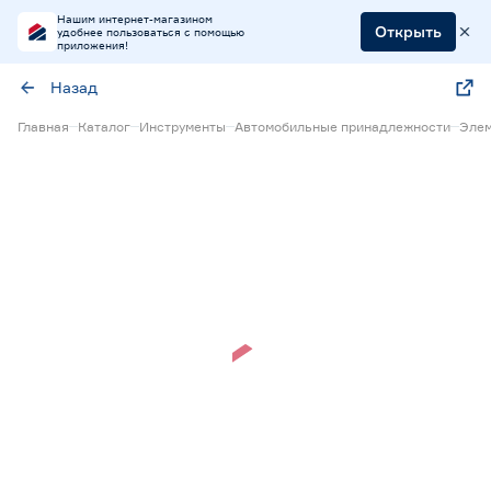
Нашим интернет-магазином
Открыть
удобнее пользоваться с помощью
приложения!
Назад
Главная
Каталог
Инструменты
Автомобильные принадлежности
Элем