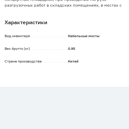
разгрузочных работ в складских помещениях, в местах с
повышенной проходимостью.
Характеристики
Особенности и преимущества:
- предназначен кабельный мост для защиты любых типов
кабелей и шлангов, а также пожарных рукавов с высокой
Вид инвентаря
Кабельные мосты
вероятностью их механического повреждения;
- удобный и оперативный монтаж и демонтаж,
Вес брутто (кг)
0.95
противоскользящая поверхность;
- используются для защиты слаботочных линий.
Страна производства
Китай