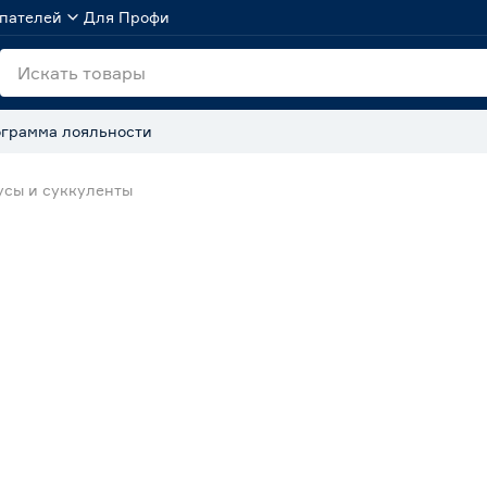
пателей
Для Профи
грамма лояльности
усы и суккуленты