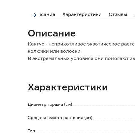
Описание
Характеристики
Отзывы
Описание
Кактус - неприхотливое экзотическое раст
колючки или волоски.
В экстремальных условиях они помогают эк
воздух.
Поверхность кактуса покрыта воскоподобно
газы.
Характеристики
В опрыскивании и дополнительном увлажне
В период вегетации подкормки проводят 1 р
Во время покоя все подкормки прекращают
Диаметр горшка (см)
Товар продается в ассортименте.
Средняя высота растения (см)
Наличие конкретного вида вы сможете узнат
Тип