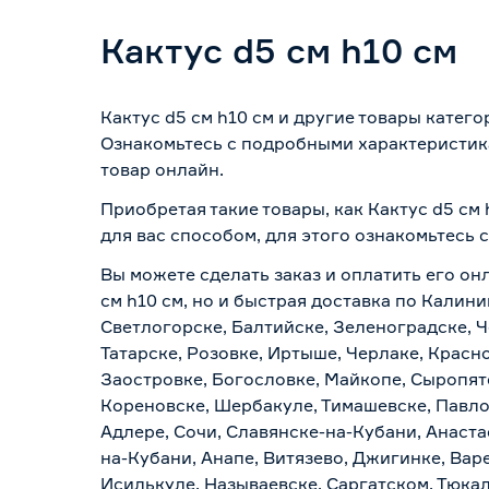
Кактус d5 см h10 см
Кактус d5 см h10 см и другие товары катег
Ознакомьтесь с подробными характеристика
товар онлайн.
Приобретая такие товары, как Кактус d5 см
для вас способом, для этого ознакомьтесь
Вы можете сделать заказ и оплатить его онл
см h10 см, но и быстрая доставка по Калин
Светлогорске, Балтийске, Зеленоградске, Ч
Татарске, Розовке, Иртыше, Черлаке, Красн
Заостровке, Богословке, Майкопе, Сыропят
Кореновске, Шербакуле, Тимашевске, Павло
Адлере, Сочи, Славянске-на-Кубани, Анаст
на-Кубани, Анапе, Витязево, Джигинке, Вар
Исилькуле, Называевске, Саргатском, Тюка