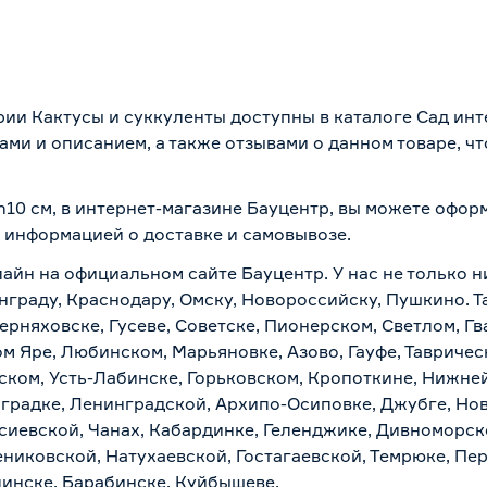
ории Кактусы и суккуленты доступны в каталоге Сад ин
ми и описанием, а также отзывами о данном товаре, ч
 h10 см, в интернет-магазине Бауцентр, вы можете офо
 с информацией о
доставке и самовывозе
.
айн на официальном сайте Бауцентр. У нас не только ни
инграду, Краснодару, Омску, Новороссийску, Пушкино. Т
ерняховске, Гусеве, Советске, Пионерском, Светлом, Г
ом Яре, Любинском, Марьяновке, Азово, Гауфе, Тавриче
ском, Усть-Лабинске, Горьковском, Кропоткине, Нижне
градке, Ленинградской, Архипо-Осиповке, Джубге, Нов
асиевской, Чанах, Кабардинке, Геленджике, Дивноморск
ениковской, Натухаевской, Гостагаевской, Темрюке, Пе
линске, Барабинске, Куйбышеве.