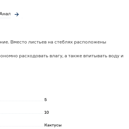
Аналоги
ение. Вместо листьев на стеблях расположены
ономно расходовать влагу, а также впитывать воду и
й кожицей, которая почти не пропускает воду и
нии не нуждается.
аз в месяц удобрениями для кактусов и суккулентов.
.
5
10
ь в магазине.
Кактусы