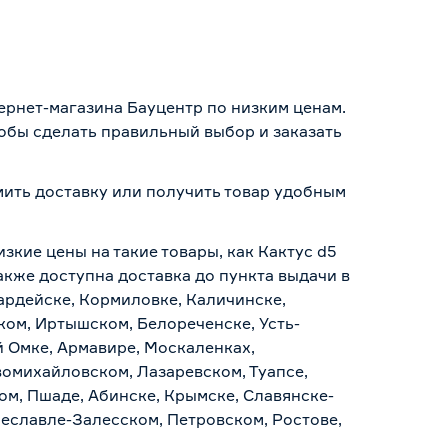
тернет-магазина Бауцентр по низким ценам.
тобы сделать правильный выбор и заказать
рмить доставку или получить товар удобным
зкие цены на такие товары, как Кактус d5
акже доступна доставка до пункта выдачи в
вардейске, Кормиловке, Каличинске,
ском, Иртышском, Белореченске, Усть-
й Омке, Армавире, Москаленках,
омихайловском, Лазаревском, Туапсе,
ом, Пшаде, Абинске, Крымске, Славянске-
реславле-Залесском, Петровском, Ростове,