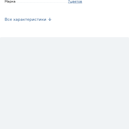
Марка
7цветов
Страна производства
Россия
Все характеристики
Вес брутто (кг)
0