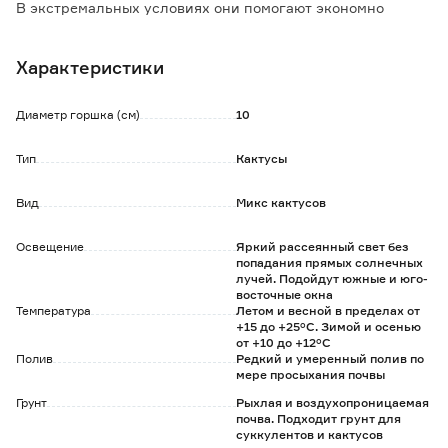
В экстремальных условиях они помогают экономно
расходовать влагу, а также впитывать воду и воздух.
Поверхность кактуса покрыта воскоподобной кожицей,
Характеристики
которая почти не пропускает воду и газы.
В опрыскивании и дополнительном увлажнении не
нуждается.
Диаметр горшка (см)
10
В период вегетации подкормки проводят 1 раз в месяц
удобрениями для кактусов и суккулентов. Во время покоя
Тип
Кактусы
все подкормки прекращают.
Вид
Микс кактусов
Товар продается в ассортименте.
Наличие конкретного вида и цвета вы сможете узнать в
магазине.
Освещение
Яркий рассеянный свет без
попадания прямых солнечных
лучей. Подойдут южные и юго-
восточные окна
Температура
Летом и весной в пределах от
+15 до +25°С. Зимой и осенью
от +10 до +12°С
Полив
Редкий и умеренный полив по
мере просыхания почвы
Грунт
Рыхлая и воздухопроницаемая
почва. Подходит грунт для
суккулентов и кактусов