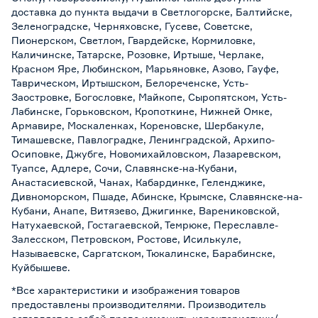
доставка до пункта выдачи в Светлогорске, Балтийске,
Зеленоградске, Черняховске, Гусеве, Советске,
Пионерском, Светлом, Гвардейске, Кормиловке,
Каличинске, Татарске, Розовке, Иртыше, Черлаке,
Красном Яре, Любинском, Марьяновке, Азово, Гауфе,
Таврическом, Иртышском, Белореченске, Усть-
Заостровке, Богословке, Майкопе, Сыропятском, Усть-
Лабинске, Горьковском, Кропоткине, Нижней Омке,
Армавире, Москаленках, Кореновске, Шербакуле,
Тимашевске, Павлоградке, Ленинградской, Архипо-
Осиповке, Джубге, Новомихайловском, Лазаревском,
Туапсе, Адлере, Сочи, Славянске-на-Кубани,
Анастасиевской, Чанах, Кабардинке, Геленджике,
Дивноморском, Пшаде, Абинске, Крымске, Славянске-на-
Кубани, Анапе, Витязево, Джигинке, Варениковской,
Натухаевской, Гостагаевской, Темрюке, Переславле-
Залесском, Петровском, Ростове, Исилькуле,
Называевске, Саргатском, Тюкалинске, Барабинске,
Куйбышеве.
*Все характеристики и изображения товаров
предоставлены производителями. Производитель