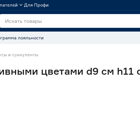
пателей
Для Профи
грамма лояльности
усы и суккуленты
ивными цветами d9 см h11 