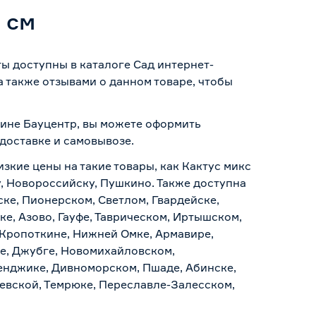
 см
ты доступны в каталоге Сад интернет-
 также отзывами о данном товаре, чтобы
азине Бауцентр, вы можете оформить
доставке и самовывозе
.
изкие цены на такие товары, как Кактус микс
у, Новороссийску, Пушкино. Также доступна
ске, Пионерском, Светлом, Гвардейске,
е, Азово, Гауфе, Таврическом, Иртышском,
 Кропоткине, Нижней Омке, Армавире,
е, Джубге, Новомихайловском,
ленджике, Дивноморском, Пшаде, Абинске,
аевской, Темрюке, Переславле-Залесском,