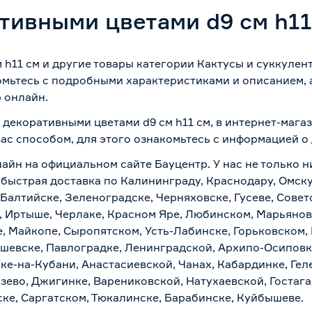
тивными цветами d9 см h11
 h11 см и другие товары категории Кактусы и суккулен
омьтесь с подробными характеристиками и описанием, а
 онлайн.
с декоративными цветами d9 см h11 см, в интернет-маг
вас способом, для этого ознакомьтесь с информацией о
айн на официальном сайте Бауцентр. У нас не только н
и быстрая доставка по Калининграду, Краснодару, Омск
 Балтийске, Зеленоградске, Черняховске, Гусеве, Совет
, Иртыше, Черлаке, Красном Яре, Любинском, Марьяновк
е, Майкопе, Сыропятском, Усть-Лабинске, Горьковском,
ашевске, Павлоградке, Ленинградской, Архипо-Осиповк
ске-на-Кубани, Анастасиевской, Чанах, Кабардинке, Ге
зево, Джигинке, Варениковской, Натухаевской, Гостаг
ске, Саргатском, Тюкалинске, Барабинске, Куйбышеве.