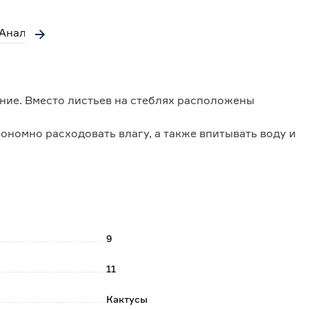
Аналоги
ение. Вместо листьев на стеблях расположены
ономно расходовать влагу, а также впитывать воду и
й кожицей, которая почти не пропускает воду и
нии не нуждается.
аз в месяц удобрениями для кактусов и суккулентов.
.
9
11
Кактусы