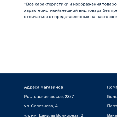
*Все характеристики и изображения товаро
характеристики/внешний вид товара без пре
отличаться от представленных на настояще
Адреса магазинов
Ком
Ростовское шоссе, 28/7
Боль
ул. Селезнева, 4
Пар
ул. им. Данилы Волкореза, 2
Вак