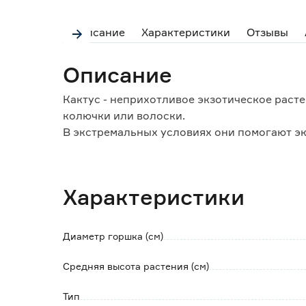
Описание
Характеристики
Отзывы
Описание
Кактус - неприхотливое экзотическое раст
колючки или волоски.
В экстремальных условиях они помогают эк
воздух.
Поверхность кактуса покрыта воскоподобно
газы.
Характеристики
В опрыскивании и дополнительном увлажне
В период вегетации подкормки проводят 1 р
Во время покоя все подкормки прекращают
Диаметр горшка (см)
Средняя высота растения (см)
Тип