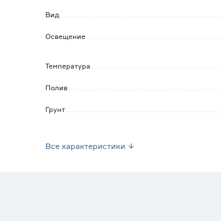
Вид
Освещение
Температура
Полив
Грунт
Марка
Все характеристики
Страна производства
Вес брутто (кг)