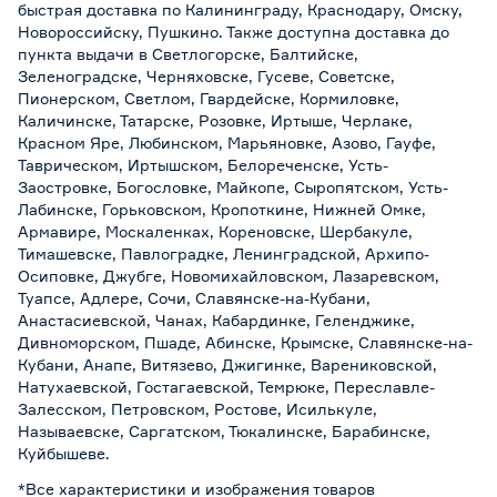
быстрая доставка по Калининграду, Краснодару, Омску,
Новороссийску, Пушкино. Также доступна доставка до
пункта выдачи в Светлогорске, Балтийске,
Зеленоградске, Черняховске, Гусеве, Советске,
Пионерском, Светлом, Гвардейске, Кормиловке,
Каличинске, Татарске, Розовке, Иртыше, Черлаке,
Красном Яре, Любинском, Марьяновке, Азово, Гауфе,
Таврическом, Иртышском, Белореченске, Усть-
Заостровке, Богословке, Майкопе, Сыропятском, Усть-
Лабинске, Горьковском, Кропоткине, Нижней Омке,
Армавире, Москаленках, Кореновске, Шербакуле,
Тимашевске, Павлоградке, Ленинградской, Архипо-
Осиповке, Джубге, Новомихайловском, Лазаревском,
Туапсе, Адлере, Сочи, Славянске-на-Кубани,
Анастасиевской, Чанах, Кабардинке, Геленджике,
Дивноморском, Пшаде, Абинске, Крымске, Славянске-на-
Кубани, Анапе, Витязево, Джигинке, Варениковской,
Натухаевской, Гостагаевской, Темрюке, Переславле-
Залесском, Петровском, Ростове, Исилькуле,
Называевске, Саргатском, Тюкалинске, Барабинске,
Куйбышеве.
*Все характеристики и изображения товаров