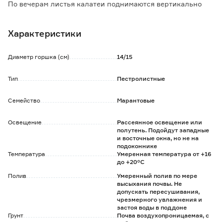
По вечерам листья калатеи поднимаются вертикально
вверх, утром - опускаются.
Калатея любит влажность не менее 80-90%, необходимо
Характеристики
регулярно опрыскивать.
Не выносит резких перепадов температуры и боится
сквозняков.
Диаметр горшка (см)
14/15
Тип
Пестролистные
Семейство
Марантовые
Освещение
Рассеянное освещение или
полутень. Подойдут западные
и восточные окна, но не на
подоконнике
Температура
Умеренная температура от +16
до +20°C
Полив
Умеренный полив по мере
высыхания почвы. Не
допускать пересушивания,
чрезмерного увлажнения и
застоя воды в поддоне
Грунт
Почва воздухопроницаемая, с