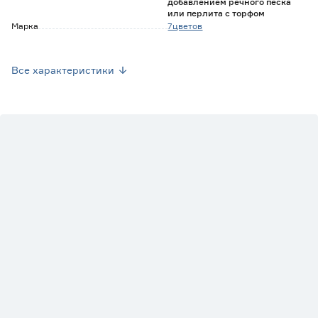
добавлением речного песка
или перлита с торфом
Марка
7цветов
Страна производства
Нидерланды
Все характеристики
Вес брутто (кг)
0
Вид
Калатея