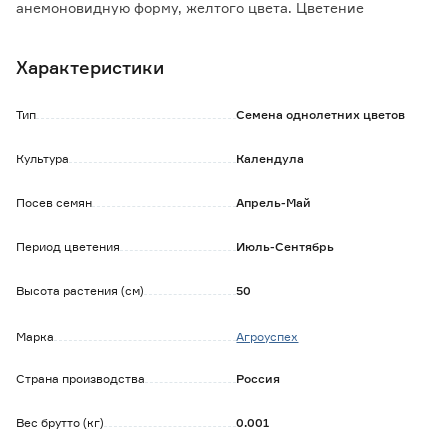
анемоновидную форму, желтого цвета. Цветение
обильное и продолжительное, с июля до заморозков.
Используют в различных цветниках и на срезку. Хорошо
Характеристики
сочетается в посадках с циннией и петунией.
Тип
Семена однолетних цветов
Культура
Календула
Посев семян
Апрель-Май
Период цветения
Июль-Сентябрь
Высота растения (см)
50
Марка
Агроуспех
Страна производства
Россия
Вес брутто (кг)
0.001