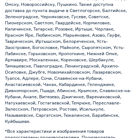
Омску, Новороссийску, Пушкино. Также доступна
доставка до пункта выдачи в Светлогорске, Балтийске,
Зеленоградске, Черняховске, Гусеве, Советске,
Пионерском, Светлом, Гвардейске, Кормиловке,
Каличинске, Татарске, Розовке, Иртыше, Черлаке,
Красном Яре, Любинском, Марьяновке, Азово, Гауфе,
Таврическом, Иртышском, Белореченске, Усть-
Заостровке, Богословке, Майкопе, Сыропятском, Усть-
Лабинске, Горьковском, Кропоткине, Нижней Омке,
Армавире, Москаленках, Кореновске, Шербакуле,
Тимашевске, Павлоградке, Ленинградской, Архипо-
Осиповке, Джубге, Новомихайловском, Лазаревском,
Туапсе, Адлере, Сочи, Славянске-на-Кубани,
Анастасиевской, Чанах, Кабардинке, Геленджике,
Дивноморском, Пшаде, Абинске, Крымске, Славянске-на-
Кубани, Анапе, Витязево, Джигинке, Варениковской,
Натухаевской, Гостагаевской, Темрюке, Переславле-
Залесском, Петровском, Ростове, Исилькуле,
Называевске, Саргатском, Тюкалинске, Барабинске,
Куйбышеве.
*Все характеристики и изображения товаров
предоставлены производителями. Производитель