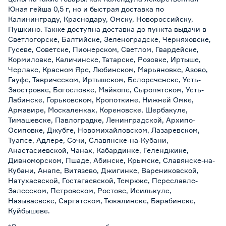
Юная гейша 0,5 г, но и быстрая доставка по
Калининграду, Краснодару, Омску, Новороссийску,
Пушкино. Также доступна доставка до пункта выдачи в
Светлогорске, Балтийске, Зеленоградске, Черняховске,
Гусеве, Советске, Пионерском, Светлом, Гвардейске,
Кормиловке, Каличинске, Татарске, Розовке, Иртыше,
Черлаке, Красном Яре, Любинском, Марьяновке, Азово,
Гауфе, Таврическом, Иртышском, Белореченске, Усть-
Заостровке, Богословке, Майкопе, Сыропятском, Усть-
Лабинске, Горьковском, Кропоткине, Нижней Омке,
Армавире, Москаленках, Кореновске, Шербакуле,
Тимашевске, Павлоградке, Ленинградской, Архипо-
Осиповке, Джубге, Новомихайловском, Лазаревском,
Туапсе, Адлере, Сочи, Славянске-на-Кубани,
Анастасиевской, Чанах, Кабардинке, Геленджике,
Дивноморском, Пшаде, Абинске, Крымске, Славянске-на-
Кубани, Анапе, Витязево, Джигинке, Варениковской,
Натухаевской, Гостагаевской, Темрюке, Переславле-
Залесском, Петровском, Ростове, Исилькуле,
Называевске, Саргатском, Тюкалинске, Барабинске,
Куйбышеве.