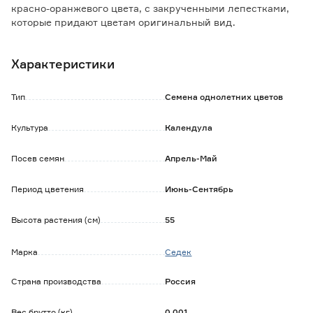
красно-оранжевого цвета, с закрученными лепестками,
которые придают цветам оригинальный вид.
Календула холодостойка, светолюбива, не переносит
избыточного увлажнения.
Характеристики
Хороша для оформления клумб, бордюров, рабаток, а
также в срезке.
Тип
Семена однолетних цветов
Культура
Календула
Посев семян
Апрель-Май
Период цветения
Июнь-Сентябрь
Высота растения (см)
55
Марка
Седек
Страна производства
Россия
Вес брутто (кг)
0.001