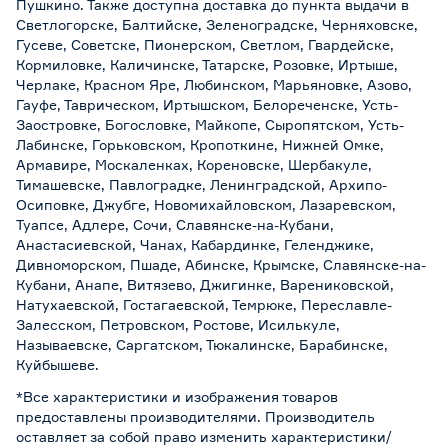
Пушкино. Также доступна доставка до пункта выдачи в
Светлогорске, Балтийске, Зеленоградске, Черняховске,
Гусеве, Советске, Пионерском, Светлом, Гвардейске,
Кормиловке, Каличинске, Татарске, Розовке, Иртыше,
Черлаке, Красном Яре, Любинском, Марьяновке, Азово,
Гауфе, Таврическом, Иртышском, Белореченске, Усть-
Заостровке, Богословке, Майкопе, Сыропятском, Усть-
Лабинске, Горьковском, Кропоткине, Нижней Омке,
Армавире, Москаленках, Кореновске, Шербакуле,
Тимашевске, Павлоградке, Ленинградской, Архипо-
Осиповке, Джубге, Новомихайловском, Лазаревском,
Туапсе, Адлере, Сочи, Славянске-на-Кубани,
Анастасиевской, Чанах, Кабардинке, Геленджике,
Дивноморском, Пшаде, Абинске, Крымске, Славянске-на-
Кубани, Анапе, Витязево, Джигинке, Варениковской,
Натухаевской, Гостагаевской, Темрюке, Переславле-
Залесском, Петровском, Ростове, Исилькуле,
Называевске, Саргатском, Тюкалинске, Барабинске,
Куйбышеве.
*Все характеристики и изображения товаров
предоставлены производителями. Производитель
оставляет за собой право изменить характеристики/