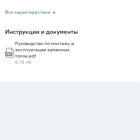
Максимальная длина поленьев (см)
35
Все характеристики
Длительное горение
да
Инструкции и документы
Страна производства
Россия
Руководство по монтажу и
Вес брутто (кг)
90
эксплуатации каминных
топок.pdf
Марка
МЕТА
8.78 мб
Система «Чистое стекло»
да