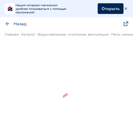
Нашим интернет-магазином
Открыть
удобнее пользоваться с помощью
приложения!
Назад
Главная
Каталог
Водоснабжение, отопление, вентиляция
Печи, ками
Нет в наличии