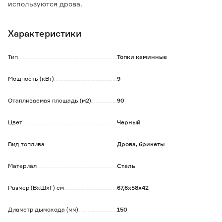
используются дрова.
Прямое стекло позволяет наблюдать за процессом
горения дров.
Характеристики
В комплекте с топкой идут съемные регулируемые
ножки.
Тип
Топки каминные
Подключение дымохода: верхнее.
Материал футеровки: шамот.
Мощность (кВт)
9
Отапливаемая площадь (м2)
90
Цвет
Черный
Вид топлива
Дрова, брикеты
Материал
Сталь
Размер (ВхШхГ) см
67,6х58х42
Диаметр дымохода (мм)
150