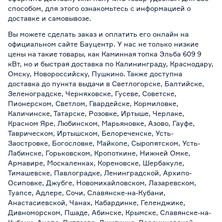
способом, для этого ознакомьтесь с информацией о
доставке и самовывозе
.
Вы можете сделать заказ и оплатить его онлайн на
официальном сайте Бауцентр. У нас не только низкие
цены на такие товары, как Каминная топка Эльба 609 9
кВт, но и быстрая доставка по Калининграду, Краснодару,
Омску, Новороссийску, Пушкино. Также доступна
доставка до пункта выдачи в Светлогорске, Балтийске,
Зеленоградске, Черняховске, Гусеве, Советске,
Пионерском, Светлом, Гвардейске, Кормиловке,
Каличинске, Татарске, Розовке, Иртыше, Черлаке,
Красном Яре, Любинском, Марьяновке, Азово, Гауфе,
Таврическом, Иртышском, Белореченске, Усть-
Заостровке, Богословке, Майкопе, Сыропятском, Усть-
Лабинске, Горьковском, Кропоткине, Нижней Омке,
Армавире, Москаленках, Кореновске, Шербакуле,
Тимашевске, Павлоградке, Ленинградской, Архипо-
Осиповке, Джубге, Новомихайловском, Лазаревском,
Туапсе, Адлере, Сочи, Славянске-на-Кубани,
Анастасиевской, Чанах, Кабардинке, Геленджике,
Дивноморском, Пшаде, Абинске, Крымске, Славянске-на-