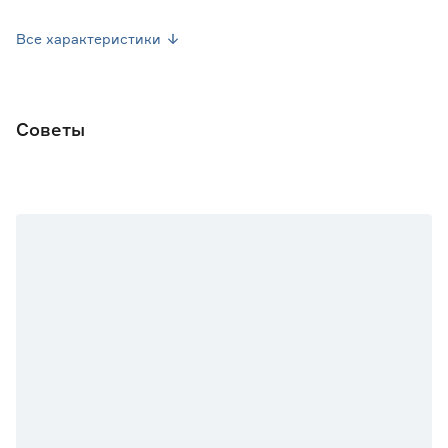
Объем контейнера (л)
0.3
Все характеристики
Марка
ГБУ Озеленение
Страна производства
Россия
Советы
Вес брутто (кг)
0