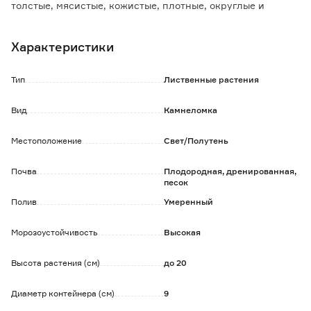
толстые, мясистые, кожистые, плотные, округлые и
слегка вытянутые.
Они образуют причудливые декоративные розетки,
Характеристики
достаточно крупные, до 6 см длиной.
Стебли не вытягиваются больше, чем на 50 см. Цветки в
метельчатых или кистевидных соцветиях, мелкие.
Тип
Лиственные растения
Обратите внимание:
Вид
Камнеломка
Саженец в технологическом горшке. До посадки хранить
при t 0+2°С.
Местоположение
Свет/Полутень
Почва
Плодородная, дренированная,
песок
Полив
Умеренный
Морозоустойчивость
Высокая
Высота растения (см)
до 20
Диаметр контейнера (см)
9