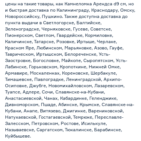
цены на такие товары, как Камнеломка Арендса d9 см, но
и быстрая доставка по Калининграду, Краснодару, Омску,
Новороссийску, Пушкино. Также доступна доставка до
пункта выдачи в Светлогорске, Балтийске,
Зеленоградске, Черняховске, Гусеве, Советске,
Пионерском, Светлом, Гвардейске, Кормиловке,
Каличинске, Татарске, Розовке, Иртыше, Черлаке,
Красном Яре, Любинском, Марьяновке, Азово, Гауфе,
Таврическом, Иртышском, Белореченске, Усть-
Заостровке, Богословке, Майкопе, Сыропятском, Усть-
Лабинске, Горьковском, Кропоткине, Нижней Омке,
Армавире, Москаленках, Кореновске, Шербакуле,
Тимашевске, Павлоградке, Ленинградской, Архипо-
Осиповке, Джубге, Новомихайловском, Лазаревском,
Туапсе, Адлере, Сочи, Славянске-на-Кубани,
Анастасиевской, Чанах, Кабардинке, Геленджике,
Дивноморском, Пшаде, Абинске, Крымске, Славянске-на-
Кубани, Анапе, Витязево, Джигинке, Варениковской,
Натухаевской, Гостагаевской, Темрюке, Переславле-
Залесском, Петровском, Ростове, Исилькуле,
Называевске, Саргатском, Тюкалинске, Барабинске,
Куйбышеве.