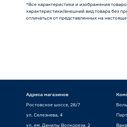
*Все характеристики и изображения товаро
характеристики/внешний вид товара без пре
отличаться от представленных на настояще
Адреса магазинов
Ком
Ростовское шоссе, 28/7
Боль
ул. Селезнева, 4
Пар
ул. им. Данилы Волкореза, 2
Вак