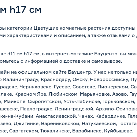
м h17 см
вары категории Цветущие комнатные растения доступны 
ми характеристиками и описанием, а также отзывами о
кс d11 см h17 см, в интернет-магазине Бауцентр, вы м
комьтесь с информацией о
доставке и самовывозе
.
лайн на официальном сайте Бауцентр. У нас не только н
 по Калининграду, Краснодару, Омску, Новороссийску, П
радске, Черняховске, Гусеве, Советске, Пионерском, С
рлаке, Красном Яре, Любинском, Марьяновке, Азово, Га
е, Майкопе, Сыропятском, Усть-Лабинске, Горьковском,
ашевске, Павлоградке, Ленинградской, Архипо-Осиповк
ске-на-Кубани, Анастасиевской, Чанах, Кабардинке, Ге
зево, Джигинке, Варениковской, Натухаевской, Гостаг
ске, Саргатском, Тюкалинске, Барабинске, Куйбышеве.