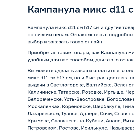
Кампанула микс d11 с
Кампанула микс d11 см h17 см и другие то
по низким ценам. Ознакомьтесь с подробны
выбор и заказать товар онлайн.
Приобретая такие товары, как Кампанула ми
удобным для вас способом, для этого озна
Вы можете сделать заказ и оплатить его он
микс d11 см h17 см, но и быстрая доставка
выдачи в Светлогорске, Балтийске, Зеленог
Каличинске, Татарске, Розовке, Иртыше, Че
Белореченске, Усть-Заостровке, Богословк
Москаленках, Кореновске, Шербакуле, Тим
Лазаревском, Туапсе, Адлере, Сочи, Славян
Крымске, Славянске-на-Кубани, Анапе, Витя
Петровском, Ростове, Исилькуле, Называев