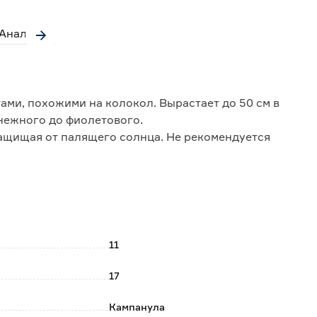
Аналоги
ами, похожими на колокол. Вырастает до 50 см в
снежного до фиолетового.
ащищая от палящего солнца. Не рекомендуется
Периодически необходимо увлажнять воздух возле
онкретного цвета вы сможете узнать в магазине.
11
17
Кампанула