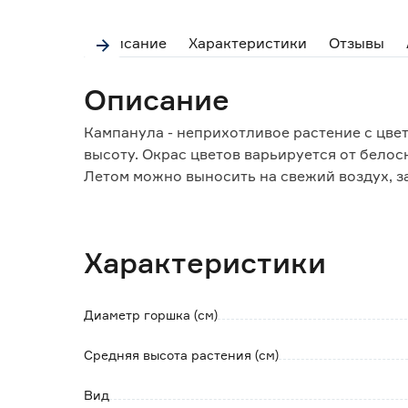
Описание
Характеристики
Отзывы
Описание
Кампанула - неприхотливое растение с цвет
высоту. Окрас цветов варьируется от бело
Летом можно выносить на свежий воздух, з
размещать рядом с приборами отопления. 
горшка с цветком.
Характеристики
Обратите внимание:
Товар продается в ассортименте. Наличие к
Диаметр горшка (см)
Средняя высота растения (см)
Вид