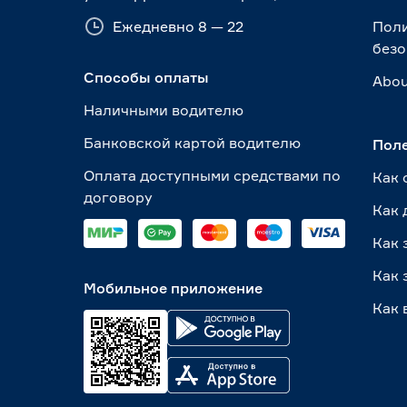
Ежедневно 8 — 22
Пол
безо
Способы оплаты
Abou
Наличными водителю
Банковской картой водителю
Пол
Оплата доступными средствами по
Как 
договору
Как 
Как 
Как 
Мобильное приложение
Как 